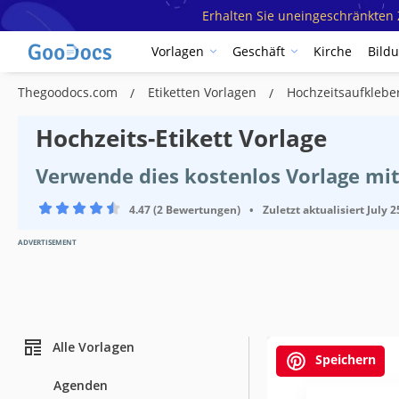
Erhalten Sie uneingeschränkten Z
Vorlagen
Geschäft
Kirche
Bild
Thegoodocs.com
Etiketten Vorlagen
Hochzeitsaufklebe
Hochzeits-Etikett Vorlage
Verwende dies kostenlos Vorlage mi
4.47 (2 Bewertungen)
•
Zuletzt aktualisiert
July 2
ADVERTISEMENT
Alle Vorlagen
Speichern
Agenden