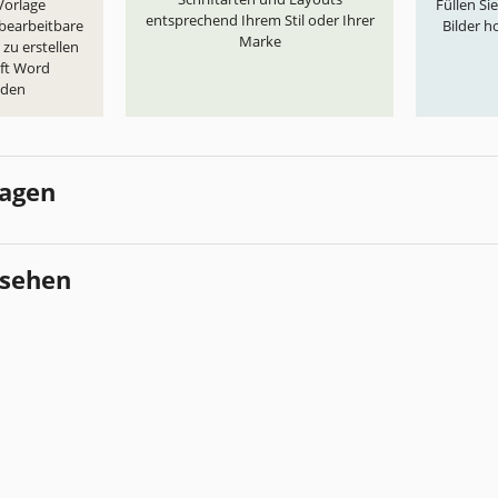
„Vorlage
Füllen Si
entsprechend Ihrem Stil oder Ihrer
 bearbeitbare
Bilder h
Marke
zu erstellen
oft Word
aden
lagen
esehen