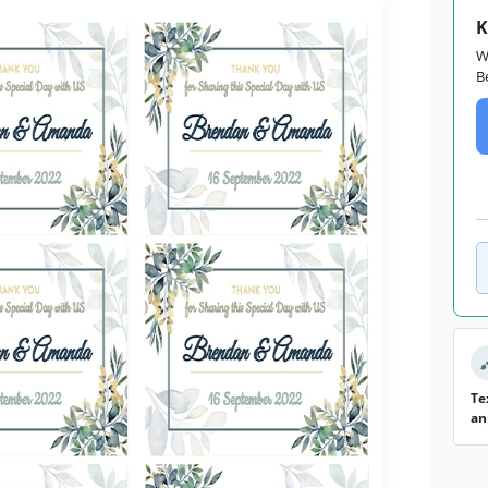
K
W
B
Te
an