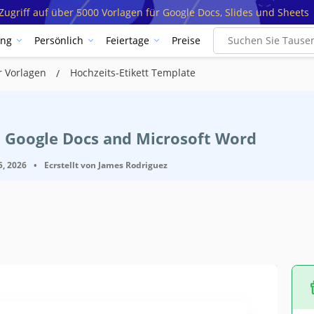
ugriff auf über 5000 Vorlagen für Google Docs, Slides und Sheets
ung
Persönlich
Feiertage
Preise
r Vorlagen
Hochzeits-Etikett Template
t Google Docs and Microsoft Word
5, 2026
•
Ecrstellt von
James Rodriguez