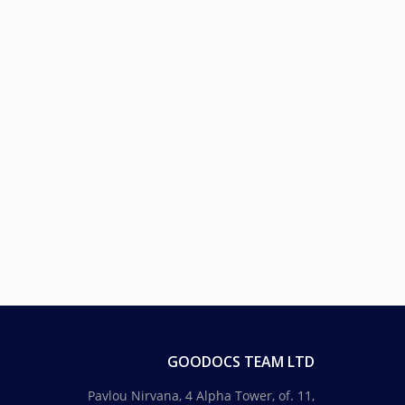
GOODOCS TEAM LTD
Pavlou Nirvana, 4 Alpha Tower, of. 11,