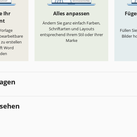
e Ihr
Alles anpassen
Fügen
nt
Ändern Sie ganz einfach Farben,
Schriftarten und Layouts
„Vorlage
Füllen Si
entsprechend Ihrem Stil oder Ihrer
 bearbeitbare
Bilder h
Marke
zu erstellen
oft Word
aden
lagen
esehen