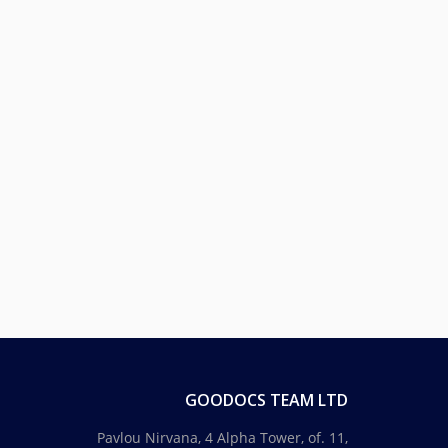
GOODOCS TEAM LTD
Pavlou Nirvana, 4 Alpha Tower, of. 11,