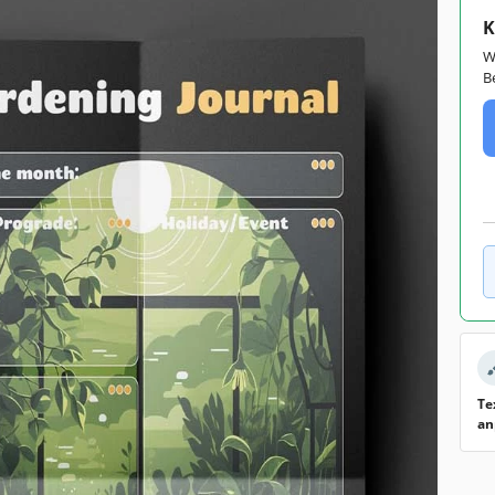
K
W
B
Te
an