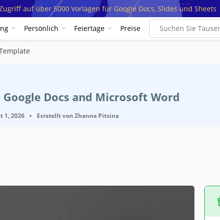
ugriff auf über 5000 Vorlagen für Google Docs, Slides und Sheets
ung
Persönlich
Feiertage
Preise
 Template
t Google Docs and Microsoft Word
t 1, 2026
•
Ecrstellt von
Zhanna Pitsina