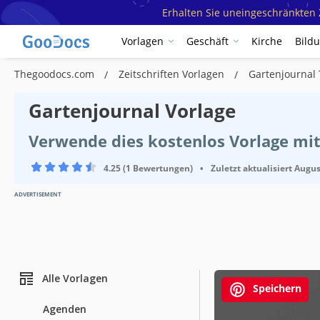
Erhalten Sie uneingeschränkten Z
Vorlagen
Geschäft
Kirche
Bild
Thegoodocs.com
Zeitschriften Vorlagen
Gartenjournal
Gartenjournal Vorlage
Verwende dies kostenlos Vorlage mi
4.25 (1 Bewertungen)
•
Zuletzt aktualisiert
Augus
ADVERTISEMENT
Alle Vorlagen
Speichern
Agenden