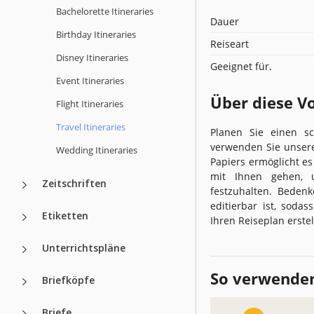
Bachelorette Itineraries
Dauer
Birthday Itineraries
Reiseart
Disney Itineraries
Geeignet für.
Event Itineraries
Über diese V
Flight Itineraries
Travel Itineraries
Planen Sie einen s
verwenden Sie unsere
Wedding Itineraries
Papiers ermöglicht es 
mit Ihnen gehen, 
Zeitschriften
festzuhalten. Bedenk
editierbar ist, soda
Etiketten
Ihren Reiseplan erste
Unterrichtspläne
So verwenden
Briefköpfe
Briefe