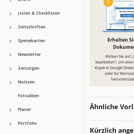
1
Listen & Checklisten
Zeitschriften
Erhalten Si
Speisekarten
Dokume
Newsletter
Klicken Sie auf 
bearbeiten“, um eine
Kopie in Google Sheets
Zeitungen
oder für Microso
herunterzul
Notizen
Fotoalben
Ähnliche Vor
Planer
Portfolio
Kürzlich ang