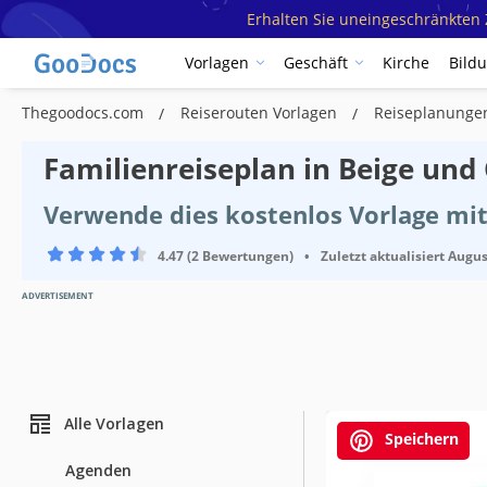
Erhalten Sie uneingeschränkten Z
Vorlagen
Geschäft
Kirche
Bild
Thegoodocs.com
Reiserouten Vorlagen
Reiseplanunge
Familienreiseplan in Beige und
Verwende dies kostenlos Vorlage mit
4.47 (2 Bewertungen)
•
Zuletzt aktualisiert
Augus
ADVERTISEMENT
Alle Vorlagen
Speichern
Agenden