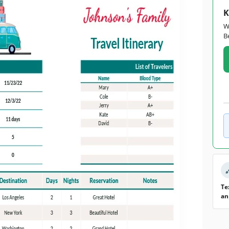
K
W
B
Te
an