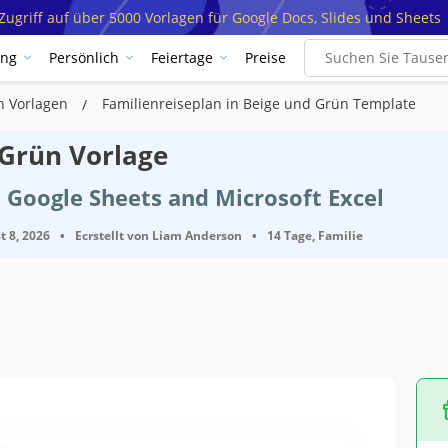
ugriff auf über 5000 Vorlagen für Google Docs, Slides und Sheets
ung
Persönlich
Feiertage
Preise
n Vorlagen
Familienreiseplan in Beige und Grün Template
 Grün Vorlage
 Google Sheets and Microsoft Excel
t 8, 2026
•
Ecrstellt von
Liam Anderson
•
14 Tage, Familie