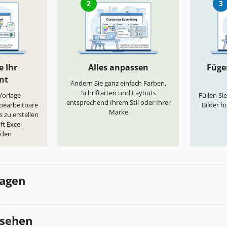
2
3
e Ihr
Alles anpassen
Fügen
nt
Ändern Sie ganz einfach Farben,
Schriftarten und Layouts
„Vorlage
Füllen Si
entsprechend Ihrem Stil oder Ihrer
 bearbeitbare
Bilder h
Marke
 zu erstellen
ft Excel
aden
lagen
esehen