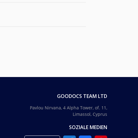
GOODOCS TEAM LTD
Pavlou Nirvana, 4 Alpha Tower, of. 11,
Limassol, Cyprus
SOZIALE MEDIEN