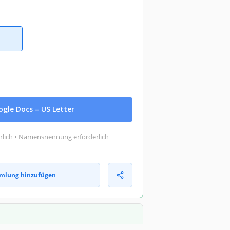
gle Docs – US Letter
rlich • Namensnennung erforderlich
mlung hinzufügen