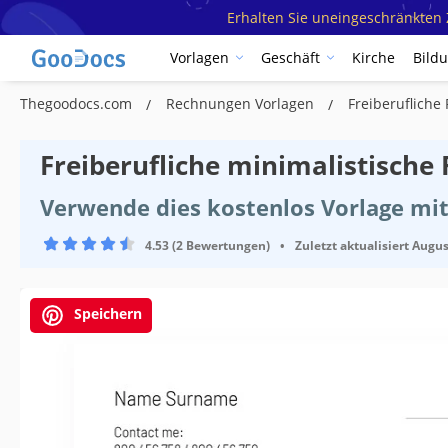
Erhalten Sie uneingeschränkten Z
Vorlagen
Geschäft
Kirche
Bild
Thegoodocs.com
Rechnungen Vorlagen
Freiberuflich
Freiberufliche minimalistische
Verwende dies kostenlos Vorlage mi
4.53 (2 Bewertungen)
•
Zuletzt aktualisiert
Augus
Speichern