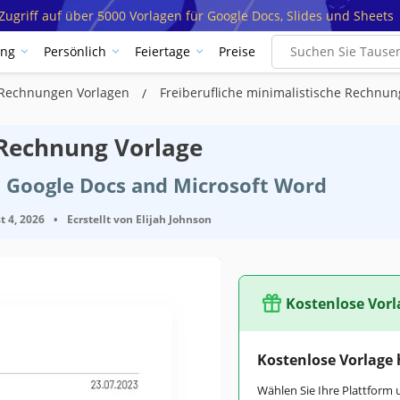
ugriff auf über 5000 Vorlagen für Google Docs, Slides und Sheets
ung
Persönlich
Feiertage
Preise
e Rechnungen Vorlagen
Freiberufliche minimalistische Rechnu
 Rechnung Vorlage
t Google Docs and Microsoft Word
t 4, 2026
•
Ecrstellt von
Elijah Johnson
Kostenlose Vorl
Kostenlose Vorlage
Wählen Sie Ihre Plattform 