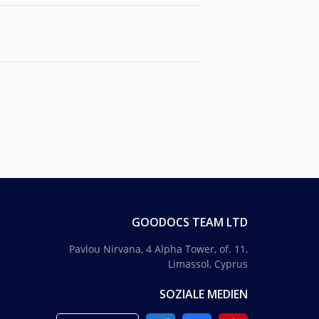
GOODOCS TEAM LTD
Pavlou Nirvana, 4 Alpha Tower, of. 11,
Limassol, Cyprus
SOZIALE MEDIEN