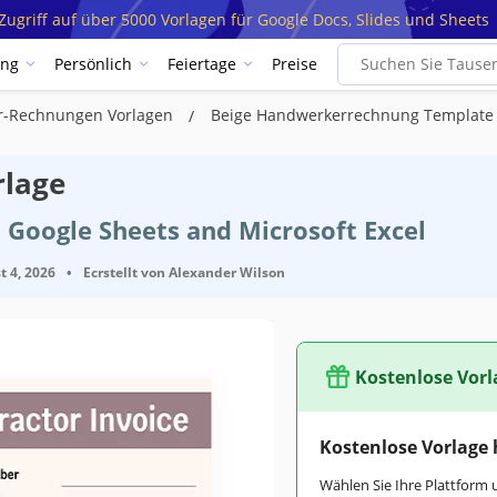
ugriff auf über 5000 Vorlagen für Google Docs, Slides und Sheets
ung
Persönlich
Feiertage
Preise
r-Rechnungen Vorlagen
Beige Handwerkerrechnung Template
rlage
 Google Sheets and Microsoft Excel
t 4, 2026
•
Ecrstellt von
Alexander Wilson
Kostenlose Vorl
Kostenlose Vorlage
Wählen Sie Ihre Plattform 