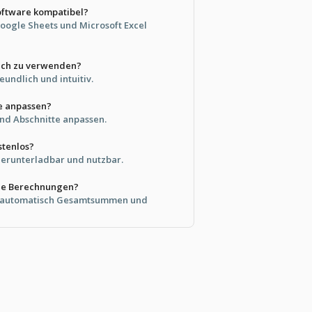
Software kompatibel?
 Google Sheets und Microsoft Excel
fach zu verwenden?
reundlich und intuitiv.
e anpassen?
und Abschnitte anpassen.
stenlos?
s herunterladbar und nutzbar.
die Berechnungen?
 automatisch Gesamtsummen und