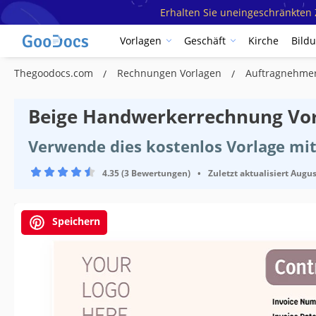
Erhalten Sie uneingeschränkten Z
Vorlagen
Geschäft
Kirche
Bild
Thegoodocs.com
Rechnungen Vorlagen
Auftragnehme
Beige Handwerkerrechnung Vo
Verwende dies kostenlos Vorlage mit
4.35 (3 Bewertungen)
•
Zuletzt aktualisiert
Augus
Speichern