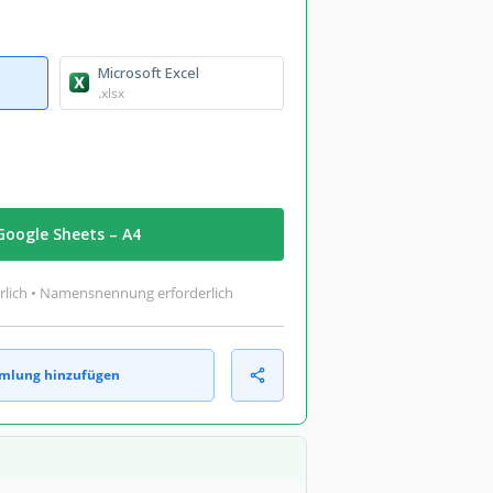
Microsoft Excel
.xlsx
Google Sheets – A4
rlich • Namensnennung erforderlich
mlung hinzufügen