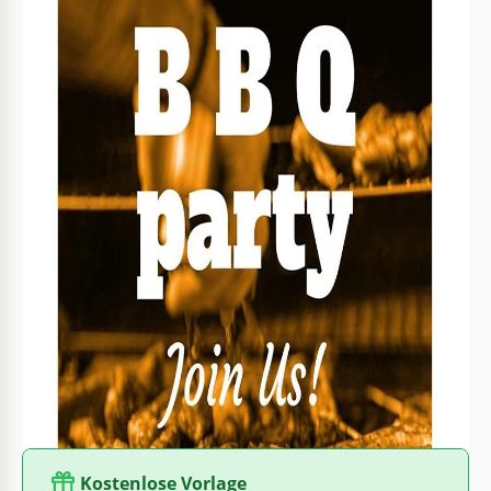
Format
Google Slides
Erstellt
July 15, 2022
Zuletzt aktualisiert
July 25, 2026
Community
Zu Sammlungen hinzugefügt von 3 Nutzer
Nutzungsstatistiken
3 Downloads in diesem Monat
Über diese Vorlage
Möchten Sie alle Nachbarn oder Freunde für einen
Grillabend versammeln? Dann werden Sie keinen besseren
Weg finden als unsere kostenlose Yellow BBQ
Einladungsvorlage! Ein fertiges, einzigartiges und attraktives
Design spart Ihnen Zeit. Außerdem können Sie Details und
Beschreibungen zur Vorlage hinzufügen, indem Sie jedes
bequeme Format verwenden, einschließlich Google Slides.
Kostenlose Vorlage