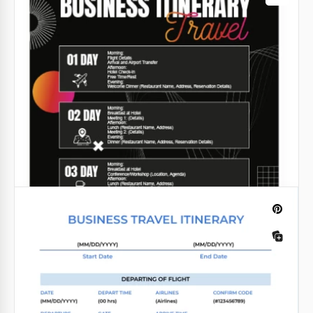
Geschäftsreise Flugreiseplan Vorlage
Google Docs
Geschäftsreise Stadt Reiseroute
Was auch immer Ihre Anforderungen an eine
Geschäftsreise-Reiseroute sind, passt dieses Muster
perfekt dazu.
Google Slides