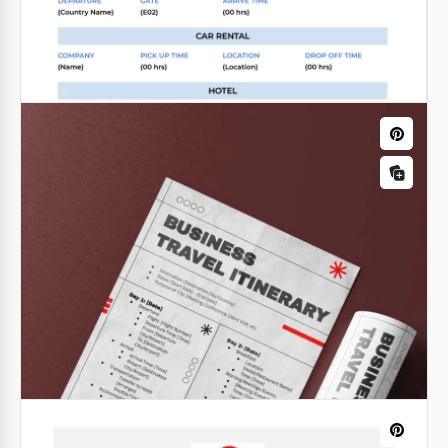
Geschäftsreiseplan für schwarze
Unternehmen
Überprüfen Sie diese Black Business-
Reiseroutenvorlage, die in den Größen A4 und US
Letter verfügbar ist!
Google Docs