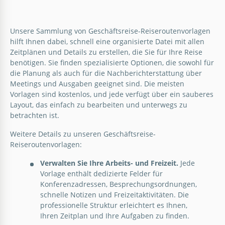
Meetingschedule
Planen Sie Ihre Geschäftsreisen mit unserem
Entdecken Sie unsere umfassende Geschäftsreise-
stilvollen Reiseplan. Dieser wurde speziell für
Unsere Sammlung von Geschäftsreise-Reiseroutenvorlagen
Reiseroute mit Meeting-Zeitplan-Vorlage in Google
Geschäftsreisen erstellt und sieht daher hübsch,
hilft Ihnen dabei, schnell eine organisierte Datei mit allen
Docs- und Word-Formaten.
aber formell aus.
Zeitplänen und Details zu erstellen, die Sie für Ihre Reise
benötigen. Sie finden spezialisierte Optionen, die sowohl für
die Planung als auch für die Nachberichterstattung über
Google Docs
Google Slides
Meetings und Ausgaben geeignet sind. Die meisten
Vorlagen sind kostenlos, und jede verfügt über ein sauberes
Layout, das einfach zu bearbeiten und unterwegs zu
betrachten ist.
Weitere Details zu unseren Geschäftsreise-
Reiseroutenvorlagen:
Gradient Geschäftsreise Reiseplan
Verwalten Sie Ihre Arbeits- und Freizeit.
Jede
Vorlage enthält dedizierte Felder für
Steigern Sie Ihre Geschäftsreiserfahrung mit
Konferenzadressen, Besprechungsordnungen,
unserer Vorlage für den Gradient
schnelle Notizen und Freizeitaktivitäten. Die
Geschäftsreiseablauf. Tauchen Sie ein in die Welt
professionelle Struktur erleichtert es Ihnen,
professioneller Raffinesse mit ihrem schlanken
Ihren Zeitplan und Ihre Aufgaben zu finden.
Verlaufdesign.