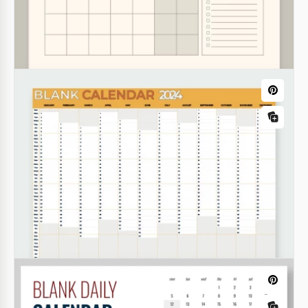
jedes Jahr, jeden Monat oder jede Aufgabe geeignet.
Google Docs
Niedlicher Wochenaktivitätskalender
Vorlage
Google Slides