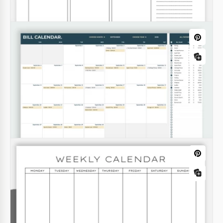
Instagram Inhaltskalender-Vorlage
Google Sheets
Druckbare Jahreshauptkalendervorlage
zum Geburtstag
Google Docs