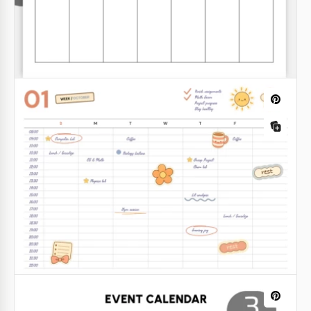
Druckbarer Büro-Geburtstagskalender
Vorlage
Google Docs
Minimaler Leerwochenkalender