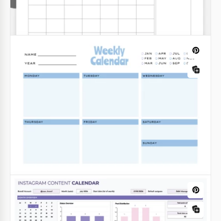
Editierbare
Geburtstagskalendervorlage - für
Familie & Freunde