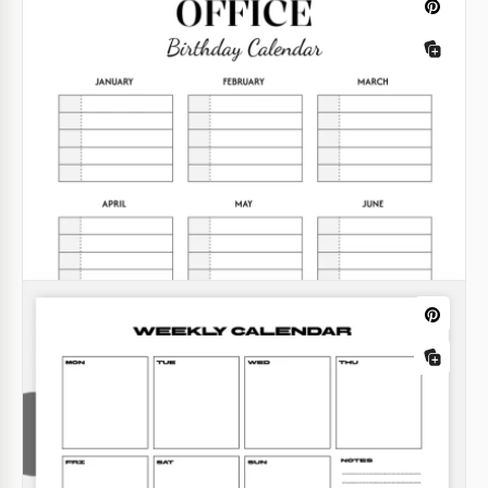
Google Docs
Ausfüllbarer Kalender
Google Docs
2025-2026 Wochenkalender zum
Ausdrucken
Google Docs