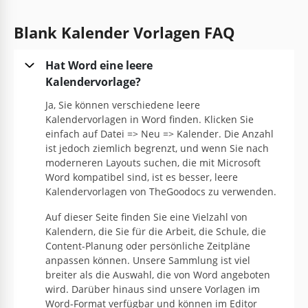
Mit unserem einfachen Geburtstagskalender-
Blank Kalender Vorlagen FAQ
Template benötigen Sie keine zusätzlichen
Werkzeuge, um die Geburtstage Ihrer Verwandten
aufzuschreiben.
Hat Word eine leere
Kalendervorlage?
Google Docs
Ja, Sie können verschiedene leere
Kalendervorlagen in Word finden. Klicken Sie
einfach auf Datei => Neu => Kalender. Die Anzahl
ist jedoch ziemlich begrenzt, und wenn Sie nach
moderneren Layouts suchen, die mit Microsoft
Word kompatibel sind, ist es besser, leere
Kalendervorlagen von TheGoodocs zu verwenden.
Auf dieser Seite finden Sie eine Vielzahl von
Kalendern, die Sie für die Arbeit, die Schule, die
Content-Planung oder persönliche Zeitpläne
anpassen können. Unsere Sammlung ist viel
breiter als die Auswahl, die von Word angeboten
wird. Darüber hinaus sind unsere Vorlagen im
Word-Format verfügbar und können im Editor