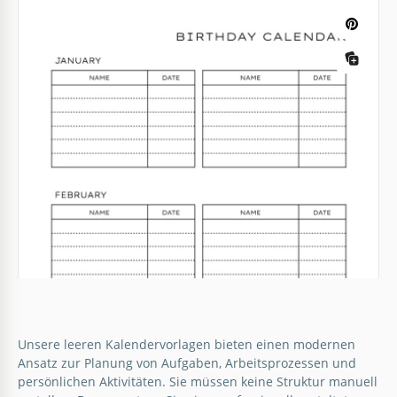
Annehmlichkeiten für Benutzer.
Google Sheets
Sauberer 2024 Monatskalender
Besuchen Sie die Vorlage für den Monatskalender,
um effizienter zu werden!
Unsere leeren Kalendervorlagen bieten einen modernen
Google Docs
Ansatz zur Planung von Aufgaben, Arbeitsprozessen und
persönlichen Aktivitäten. Sie müssen keine Struktur manuell