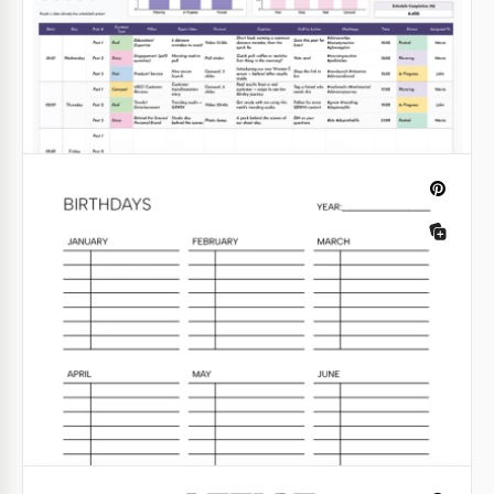
Google Docs
Monatlicher leerer Kalendervorlage