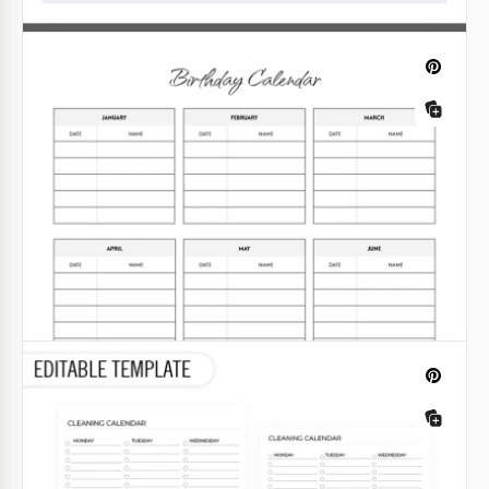
Druckbare anpassbare wöchentliche
Kalendervorlagen
Google Docs