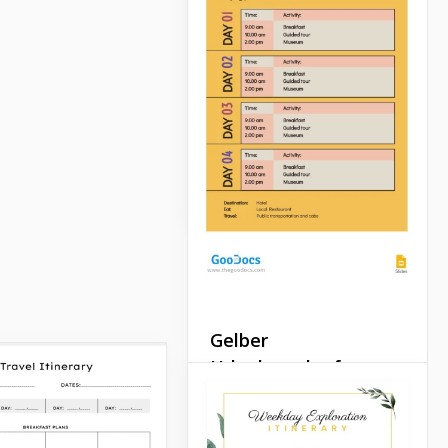
Hier ist einer der
niedlichsten Reiseplaner!
Wir freuen uns, Ihnen
unsere Einfache
Reiseablaufplaner-Vorlage
in Google Sheets
vorzustellen.
Google Sheets
Gelber
Urlaubsverlauf
Wenn Sie während Ihres
Urlaubs oder Wochenendes