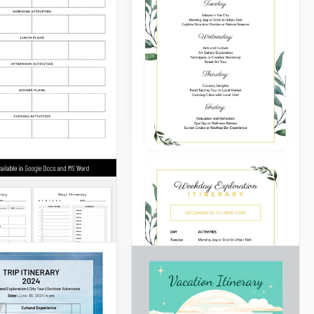
Zeit haben möchten, um all
Ihre Pläne umzusetzen,
sollten Sie über einen
optimierten Plan im Voraus
nachdenken!
Google Slides