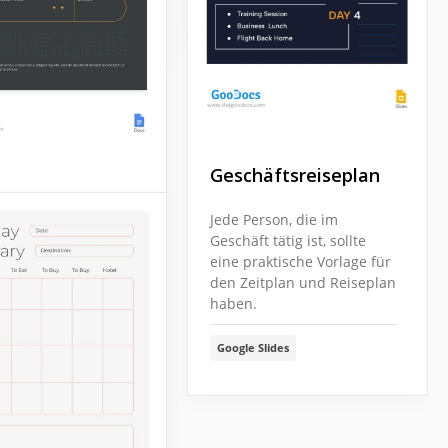
Docs
Geschäftsreiseplan
er Reiseplan
Jede Person, die im
Geschäft tätig ist, sollte
ben Linien sehen
eine praktische Vorlage für
nem dunkelgrauen
den Zeitplan und Reiseplan
rund großartig aus.
haben.
n Sie dem zu? Dann
ere Vorlage für
Reiseitinerare
Google Slides
 für Ihre
nzen.
Docs