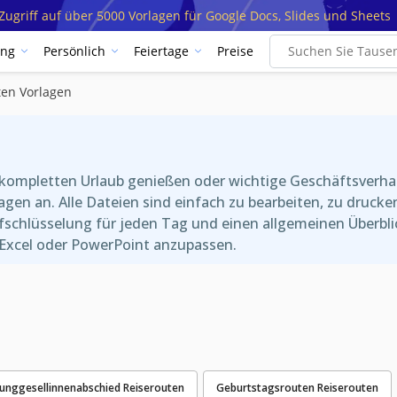
ugriff auf über 5000 Vorlagen für Google Docs, Slides und Sheets
ung
Persönlich
Feiertage
Preise
ten Vorlagen
 kompletten Urlaub genießen oder wichtige Geschäftsverha
rlagen an. Alle Dateien sind einfach zu bearbeiten, zu druc
ufschlüsselung für jeden Tag und einen allgemeinen Überbli
, Excel oder PowerPoint anzupassen.
Junggesellinnenabschied Reiserouten
Geburtstagsrouten Reiserouten