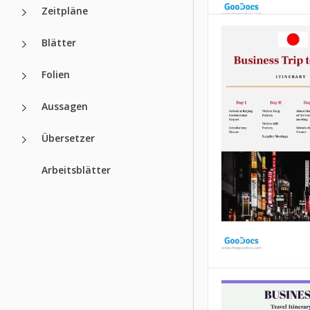
Zeitpläne
Blätter
Mein Tagesre
Folien
Entfesseln Sie das 
Aussagen
Potenzial Ihrer Ab
mit unserer sorgfä
erstellten Vorlage
Übersetzer
Reiseplan My Day.
Arbeitsblätter
Google Docs
Geschäftsreis