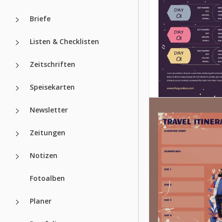
Briefe
Listen & Checklisten
Zeitschriften
Speisekarten
Newsletter
Zeitungen
Lustiger Reis
Notizen
Erfahren Sie mehr
Fotoalben
unsere lustige Rei
Vorlage!
Planer
Google Slides