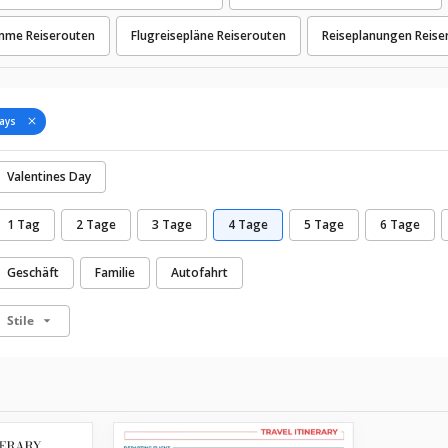
mme Reiserouten
Flugreisepläne Reiserouten
Reiseplanungen Reise
ays
Valentines Day
1 Tag
2 Tage
3 Tage
4 Tage
5 Tage
6 Tage
Geschäft
Familie
Autofahrt
Stile