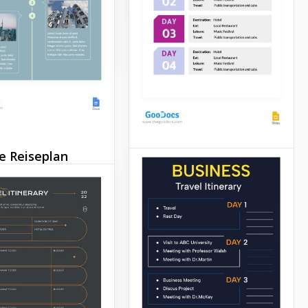
anervorlage!
Erkundung der Welt sein!
Slides
Google Docs
e Reiseplan
Einfache
 auf eine tolle Reise
professionelle
itet? Dann könnte
Reiseroute
 wunderbare 4 Tage
ute super nützlich
h sein. Du kannst sie
Ein gut ausgearbeiteter
ür mehr Tage
Reiseplan ist eine Garantie
en, da die Vorlage
für eine erfolgreiche Reise.
tbar ist.
Google Slides