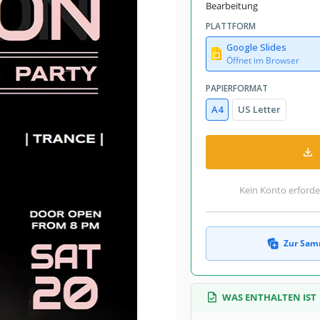
Bearbeitung
PLATTFORM
Google Slides
Öffnet im Browser
PAPIERFORMAT
A4
US Letter
Kein Konto erforde
Zur Sam
WAS ENTHALTEN IST