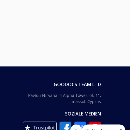
GOODOCS TEAM LTD
Pavlou Nirvana, 4 Alpha Tower, of. 11,
Limassol, Cyprus
SOZIALE MEDIEN
Trustpilot