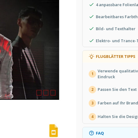
4 anpassbare Folienl
Bearbeitbares Farbth
Bild- und Texthalter
Elektro- und Trance
FLUGBLÄTTER TIPPS
Verwende qualitativ
1
Eindruck
Passen Sie den Text 
2
Farben auf Ihr Bran
3
Halten Sie die Desi
4
FAQ