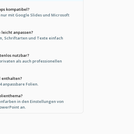
Apps kompatibel?
t nur mit Google Slides und Microsoft
e leicht anpassen?
n, Schriftarten und Texte einfach
stenlos nutzbar?
r privaten als auch professionellen
d enthalten?
4 anpassbare Folien.
Folienthema?
nfarben in den Einstellungen von
owerPoint an.