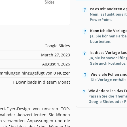
Ist es mit anderen 
Nein, es funktionier
PowerPoint.
Kann ich die Vorlag
Ja, Sie können Farbe
bearbeiten.
Google Slides
Ist diese Vorlage ko
March 27, 2023
Ja, sie ist sowohl fü
Gebrauch kostenlos.
August 4, 2026
mmlungen hinzugefügt von 0 Nutzer
Wie viele Folien sin
Die Vorlage enthält 
1 Downloads in diesem Monat
Wie ändere ich das 
Passen Sie die Theme
Google Slides oder P
ert-Flyer-Design von unseren TOP-
val oder -konzert lenken. Sie können
tion verwenden. Anpassungen und die
nach Abschluss der Arbeit können Sie