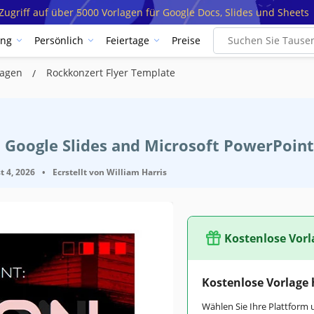
ugriff auf über 5000 Vorlagen für Google Docs, Slides und Sheets
ung
Persönlich
Feiertage
Preise
rlagen
Rockkonzert Flyer Template
 Google Slides and Microsoft PowerPoint
t 4, 2026
•
Ecrstellt von
William Harris
Kostenlose Vorl
Kostenlose Vorlage
Wählen Sie Ihre Plattform 