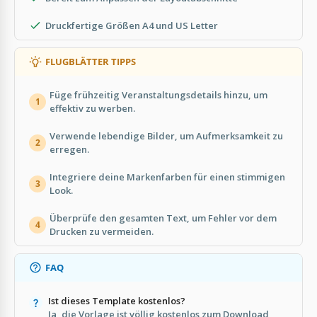
Druckfertige Größen A4 und US Letter
FLUGBLÄTTER TIPPS
Füge frühzeitig Veranstaltungsdetails hinzu, um
1
effektiv zu werben.
Verwende lebendige Bilder, um Aufmerksamkeit zu
2
erregen.
Integriere deine Markenfarben für einen stimmigen
3
Look.
Überprüfe den gesamten Text, um Fehler vor dem
4
Drucken zu vermeiden.
FAQ
Ist dieses Template kostenlos?
Ja, die Vorlage ist völlig kostenlos zum Download