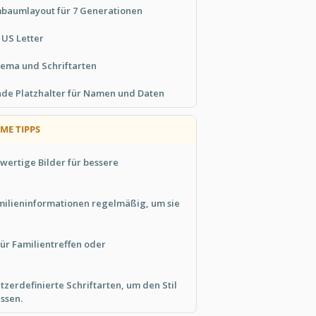
baumlayout für 7 Generationen
 US Letter
hema und Schriftarten
nde Platzhalter für Namen und Daten
ME TIPPS
ertige Bilder für bessere
amilieninformationen regelmäßig, um sie
ür Familientreffen oder
zerdefinierte Schriftarten, um den Stil
ssen.