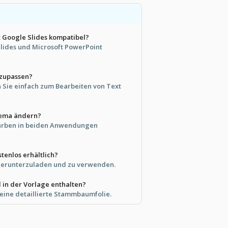
it Google Slides kompatibel?
e Slides und Microsoft PowerPoint
nzupassen?
n Sie einfach zum Bearbeiten von Text
hema ändern?
 Farben in beiden Anwendungen
stenlos erhältlich?
os herunterzuladen und zu verwenden.
d in der Vorlage enthalten?
 eine detaillierte Stammbaumfolie.