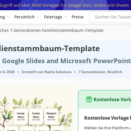
ugriff auf über 5000 Vorlagen für Google Docs, Slides und Sheets
ung
Persönlich
Feiertage
Preise
aches 7-Generationen-Familienstammbaum-Template
milienstammbaum-Template
 Google Slides and Microsoft PowerPoint
t 4, 2026
•
Ecrstellt von
Nadia Sokolova
•
7 Generationen, Niedlich
Kostenlose Vorl
Kostenlose Vorlage
Wählen Sie Ihre Plattform 