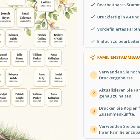
Bearbeitbares Stamm
Druckfertig in A4 und
Vordefiniertes Farbt
Einfach zu bearbeite
FAMILIENSTAMMBÄU
Verwenden Sie hochw
1
Druckergebnisse.
Aktualisieren Sie F
2
genau zu halten.
Drucken Sie Kopien f
3
Zusammenkünfte.
Verwenden Sie benut
4
Ihrer Familie anzupa