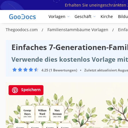
Erhalten Sie uneingeschränkten Z
Vorlagen
Geschäft
Kirche
Bild
Thegoodocs.com
Familienstammbäume Vorlagen
Einf
Einfaches 7-Generationen-Fa
Verwende dies kostenlos Vorlage mit
4.25 (1 Bewertungen)
•
Zuletzt aktualisiert
Augus
Speichern