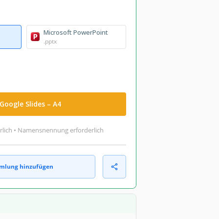
Microsoft PowerPoint
.pptx
Google Slides – A4
rlich • Namensnennung erforderlich
mlung hinzufügen