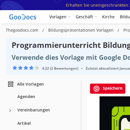
Erhalten Sie uneingeschränkten Z
Vorlagen
Geschäft
Kirche
Bild
Thegoodocs.com
Bildungspräsentationen Vorlagen
Pro
Programmierunterricht Bildung
Verwende dies Vorlage mit Google D
4.22 (2 Bewertungen)
•
Zuletzt aktualisiert
Janua
Alle Vorlagen
Speichern
Agenden
Vereinbarungen
Artikel