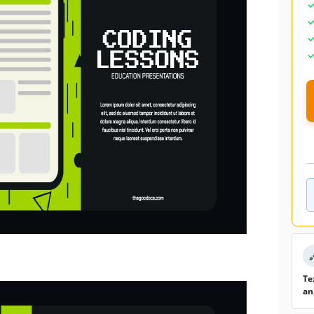
Te
an