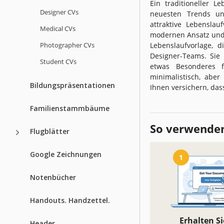
Ein traditioneller 
Designer CVs
neuesten Trends und
attraktive Lebenslau
Medical CVs
modernen Ansatz und
Photographer CVs
Lebenslaufvorlage, d
Designer-Teams. Sie 
Student CVs
etwas Besonderes f
minimalistisch, aber
Bildungspräsentationen
Ihnen versichern, das
Familienstammbäume
So verwenden
Flugblätter
Google Zeichnungen
1
Notenbücher
Handouts. Handzettel.
Erhalten Si
Header