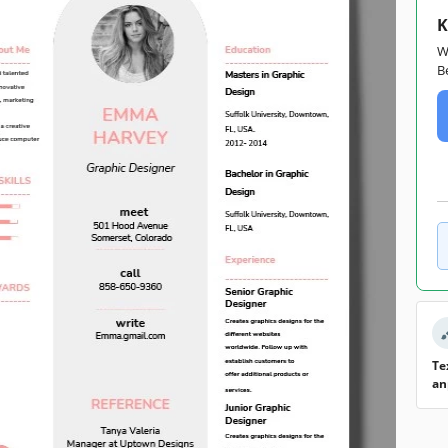
K
W
B
Te
an