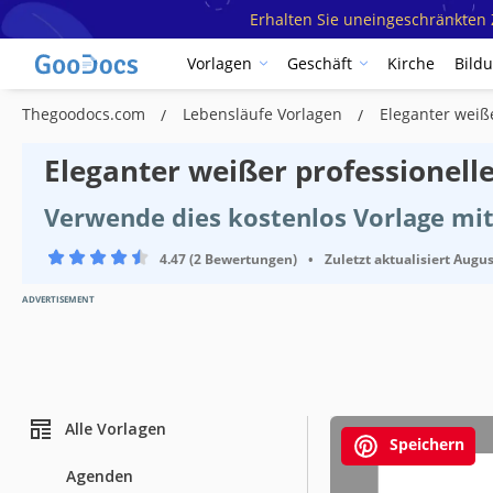
Erhalten Sie uneingeschränkten Z
Vorlagen
Geschäft
Kirche
Bild
Thegoodocs.com
Lebensläufe Vorlagen
Eleganter weiß
Eleganter weißer professionell
Verwende dies kostenlos Vorlage mi
4.47 (2 Bewertungen)
•
Zuletzt aktualisiert
Augus
ADVERTISEMENT
Alle Vorlagen
Speichern
Agenden