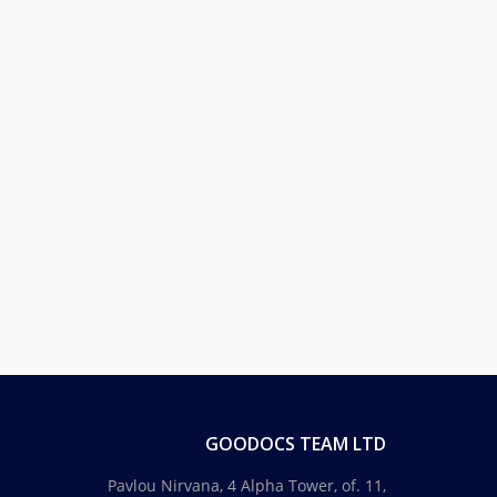
GOODOCS TEAM LTD
Pavlou Nirvana, 4 Alpha Tower, of. 11,