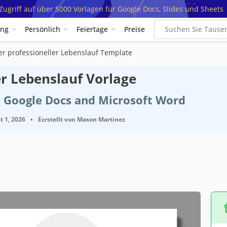
ugriff auf über 5000 Vorlagen für Google Docs, Slides und Sheets
ung
Persönlich
Feiertage
Preise
er professioneller Lebenslauf Template
er Lebenslauf Vorlage
t Google Docs and Microsoft Word
t 1, 2026
•
Ecrstellt von
Mason Martinez