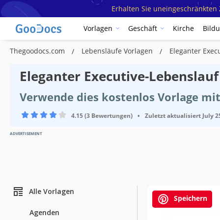
Erhalten Sie uneingeschränkten Z
Vorlagen
Geschäft
Kirche
Bild
Thegoodocs.com
Lebensläufe Vorlagen
Eleganter Exec
Eleganter Executive-Lebenslauf
Verwende dies kostenlos Vorlage mi
4.15 (3 Bewertungen)
•
Zuletzt aktualisiert
July 2
ADVERTISEMENT
Alle Vorlagen
Speichern
Agenden