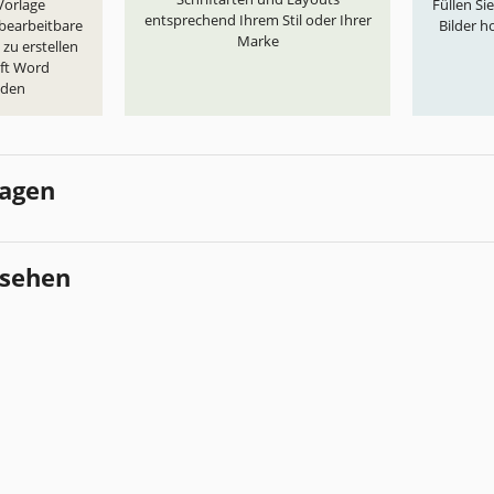
„Vorlage
Füllen Si
entsprechend Ihrem Stil oder Ihrer
 bearbeitbare
Bilder h
Marke
zu erstellen
oft Word
aden
lagen
esehen