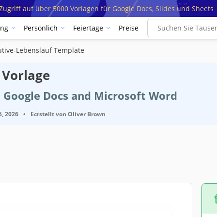
ugriff auf über 5000 Vorlagen für Google Docs, Slides und Sheets
ung
Persönlich
Feiertage
Preise
utive-Lebenslauf Template
 Vorlage
t Google Docs and Microsoft Word
5, 2026
•
Ecrstellt von
Oliver Brown