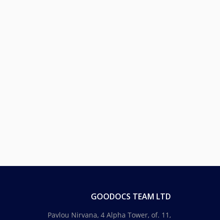
GOODOCS TEAM LTD
Pavlou Nirvana, 4 Alpha Tower, of. 11,