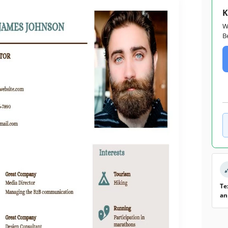
K
W
B
Te
an