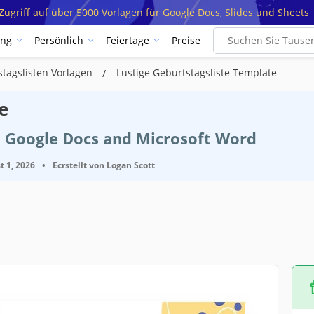
ugriff auf über 5000 Vorlagen für Google Docs, Slides und Sheets
ung
Persönlich
Feiertage
Preise
stagslisten Vorlagen
Lustige Geburtstagsliste Template
e
t Google Docs and Microsoft Word
t 1, 2026
•
Ecrstellt von
Logan Scott