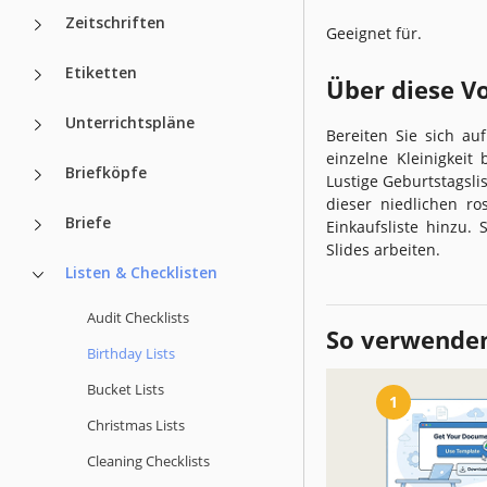
Zeitschriften
Geeignet für.
Etiketten
Über diese V
Unterrichtspläne
Bereiten Sie sich au
einzelne Kleinigkeit
Briefköpfe
Lustige Geburtstagsli
dieser niedlichen ro
Briefe
Einkaufsliste hinzu.
Slides arbeiten.
Listen & Checklisten
Audit Checklists
So verwenden
Birthday Lists
Bucket Lists
1
Christmas Lists
Cleaning Checklists