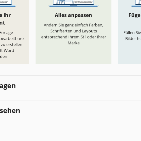
e Ihr
Alles anpassen
Fügen
nt
Ändern Sie ganz einfach Farben,
Schriftarten und Layouts
„Vorlage
Füllen Si
entsprechend Ihrem Stil oder Ihrer
 bearbeitbare
Bilder h
Marke
zu erstellen
oft Word
aden
lagen
esehen