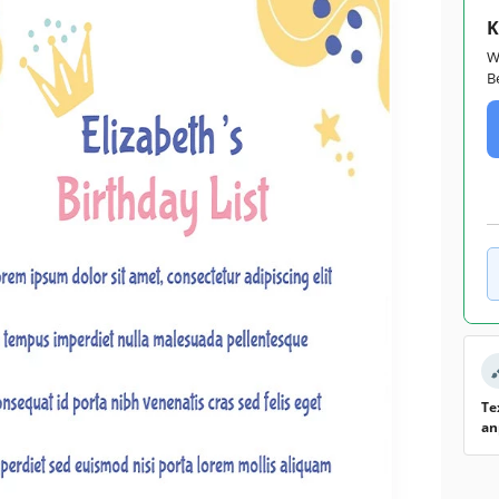
K
W
B
Te
an