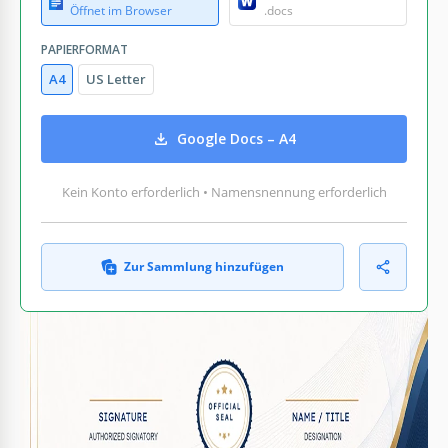
Öffnet im Browser
.docs
PAPIERFORMAT
A4
US Letter
Google Docs – A4
Kein Konto erforderlich • Namensnennung erforderlich
Zur Sammlung hinzufügen
WAS ENTHALTEN IST
Editierbare Überschriften und Textstile
Fertig zum Ausfüllen der Abschnitte