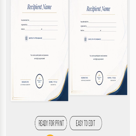
kompatibel.
Ist die Vorlage einfach zu verwenden?
Ja, sie enthält fertig editierbare Abschnitte und
Stile.
Kann ich Farben und Schriftarten anpassen?
Ja, alle Elemente sind in Google Docs und Microsoft
Word vollständig anpassbar.
Ist diese Vorlage kostenlos nutzbar?
Ja, sie kann kostenlos heruntergeladen und
verwendet werden.
Wie kann ich den Empfängernamen ändern?
Bearbeite einfach den Platzhaltertext in Google Docs
oder Microsoft Word.
So verwenden und bearbeiten Sie diese
Vorlage