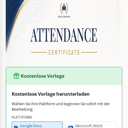
Format
Google Docs, Microsoft Word
Erstellt
June 12, 2026
Zuletzt aktualisiert
August 1, 2026
Community
Zu Sammlungen hinzugefügt von 0 Nutzer
Nutzungsstatistiken
50 Downloads in diesem Monat
Kostenlose Vorlage
Kostenlose Vorlage herunterladen
Wählen Sie Ihre Plattform und beginnen Sie sofort mit der
Bearbeitung
PLATTFORM
Google Docs
Microsoft Word