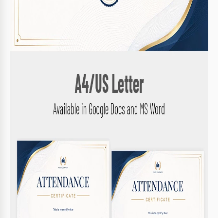
Druckfertige A4- und US-Briefgrößen
Anpassbare Datums- und Unterschriftszeilen
ZERTIFIKATE TIPPS
Personalisiere den Text für das spezifische Ereignis.
1
Stelle sicher, dass das Datum vor dem Drucken
2
korrekt ist.
Füge das Logo deiner Organisation zur
3
Markenbildung hinzu.
Korrigiere alle Textfehler vor der Verteilung.
4
FAQ
Ist diese Vorlage mit anderen Formaten kompatibel?
Nein, sie ist nur mit Google Docs und Microsoft Word