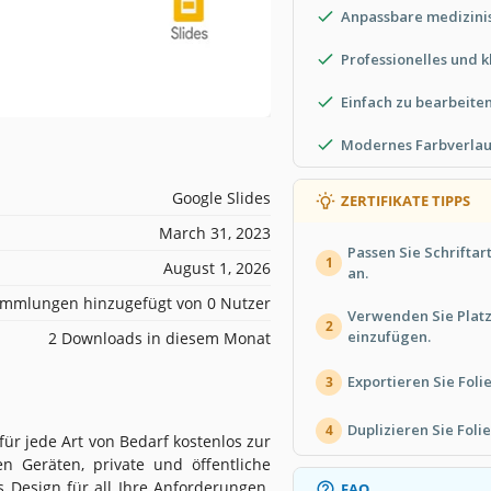
Anpassbare medizinis
Professionelles und k
Einfach zu bearbeite
Modernes Farbverla
Google Slides
ZERTIFIKATE TIPPS
March 31, 2023
Passen Sie Schrifta
1
August 1, 2026
an.
mmlungen hinzugefügt von 0 Nutzer
Verwenden Sie Platz
2
einzufügen.
2 Downloads in diesem Monat
Exportieren Sie Foli
3
Duplizieren Sie Foli
4
 für jede Art von Bedarf kostenlos zur
n Geräten, private und öffentliche
 Design für all Ihre Anforderungen.
FAQ