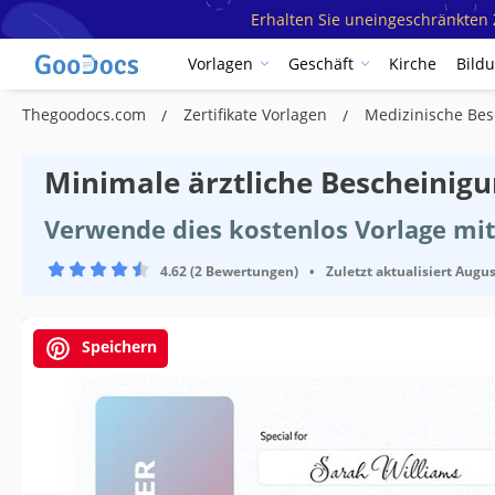
Erhalten Sie uneingeschränkten Z
Vorlagen
Geschäft
Kirche
Bild
Thegoodocs.com
Zertifikate Vorlagen
Medizinische Be
Minimale ärztliche Bescheinig
Verwende dies kostenlos Vorlage mit
4.62 (2 Bewertungen)
•
Zuletzt aktualisiert
Augus
Speichern