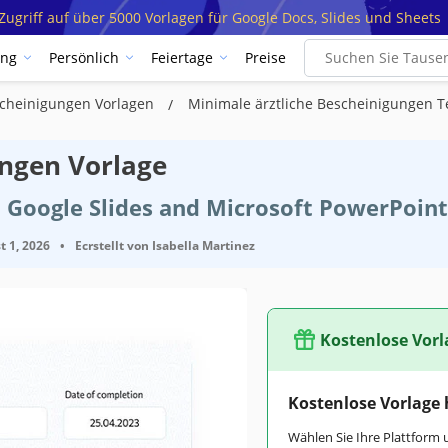
ugriff auf über 5000 Vorlagen für Google Docs, Slides und Sheets
ung
Persönlich
Feiertage
Preise
scheinigungen Vorlagen
Minimale ärztliche Bescheinigungen 
ungen Vorlage
 Google Slides and Microsoft PowerPoint
t 1, 2026
•
Ecrstellt von
Isabella Martinez
Kostenlose Vorl
Kostenlose Vorlage
Wählen Sie Ihre Plattform 