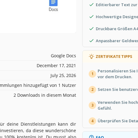
Editierbarer Text zur
Hochwertige Design
Druckbare Größen A4
Anpassbarer Geldwer
Google Docs
ZERTIFIKATE TIPPS
December 17, 2021
Personalisieren Sie 
1
July 25, 2026
vor dem Drucken.
mmlungen hinzugefügt von 1 Nutzer
Setzen Sie benutzerd
2
2 Downloads in diesem Monat
Verwenden Sie hochw
3
Gefühl.
Überprüfen Sie Detai
4
für deine Dienstleistungen kann dir
 investieren, da diese wunderschöne
zu 100% kostenlos ist. Du musst also
FAQ