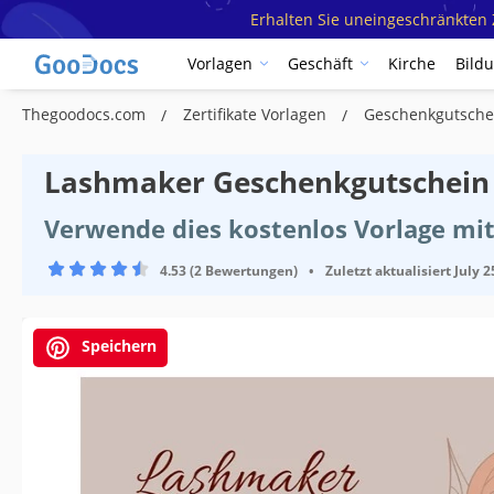
Erhalten Sie uneingeschränkten Z
Vorlagen
Geschäft
Kirche
Bild
Thegoodocs.com
Zertifikate Vorlagen
Geschenkgutsche
Lashmaker Geschenkgutschein 
Verwende dies kostenlos Vorlage mi
4.53 (2 Bewertungen)
•
Zuletzt aktualisiert
July 2
Speichern