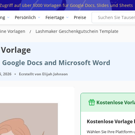
ugriff auf über 5000 Vorlagen für Google Docs, Slides und Sheets
ung
Persönlich
Feiertage
Preise
ine Vorlagen
Lashmaker Geschenkgutschein Template
Vorlage
t Google Docs and Microsoft Word
5, 2026
•
Ecrstellt von
Elijah Johnson
Kostenlose Vorl
Kostenlose Vorlage
Wählen Sie Ihre Plattform 