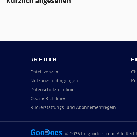
Kürzlich angesehen
RECHTLICH
HI
Dateilizenzen
Ch
Nutzungsbedingungen
Ko
Datenschutzrichtlinie
Cookie-Richtlinie
Rückerstattungs- und Abonnementregeln
© 2026 thegoodocs.com. Alle Rech