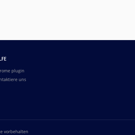
LFE
rome plugin
ntaktiere uns
te vorbehalten