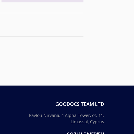
GOODOCS TEAM LTD
Pavlou Nirvana, 4 Alpha Tower, of. 11,
Limassol, Cyprus