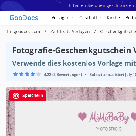
Erhalten Sie uneingeschränkten Z
Vorlagen
Geschäft
Kirche
Bild
Thegoodocs.com
Zertifikate Vorlagen
Geschenkgutsche
Fotografie-Geschenkgutschein 
Verwende dies kostenlos Vorlage mi
4.22 (2 Bewertungen)
•
Zuletzt aktualisiert
July 1
Speichern