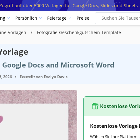
ugriff auf über 5000 Vorlagen für Google Docs, Slides und Sheets
ung
Persönlich
Feiertage
Preise
ine Vorlagen
Fotografie-Geschenkgutschein Template
Vorlage
t Google Docs and Microsoft Word
8, 2026
•
Ecrstellt von
Evelyn Davis
Kostenlose Vorl
Kostenlose Vorlage
Wählen Sie Ihre Plattform 