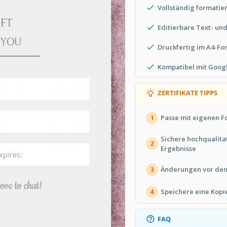
Vollständig formatier
Editierbare Text- un
Druckfertig im A4-Fo
Kompatibel mit Goog
ZERTIFIKATE TIPPS
Passe mit eigenen F
1
Sichere hochqualita
2
Ergebnisse
Änderungen vor dem
3
Speichere eine Kop
4
FAQ