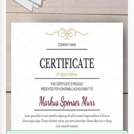
Format
Google Docs
Erstellt
May 26, 2021
Zuletzt aktualisiert
August 8, 2026
Community
Zu Sammlungen hinzugefügt von 14 Nutzer
Nutzungsstatistiken
23 Downloads in diesem Monat
Über diese Vorlage
Diese Vorlage für formelle Zertifikate ist perfekt für
Auszeichnungen, Mitarbeiteranerkennungen und mehr. Sie
können das moderne und stilvolle Design kostenlos
genießen! Personalisieren Sie es für den Empfänger und die
Merkmale der Auszeichnung und genießen Sie es!
Anpassung ist in Google Docs und anderen Texteditoren
verfügbar. Die Vorlage ist ideal für Unternehmen in jeder
Richtung und Branche geeignet.