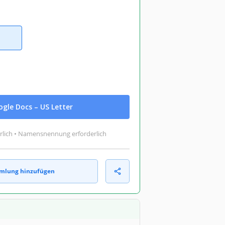
gle Docs – US Letter
rlich • Namensnennung erforderlich
mlung hinzufügen