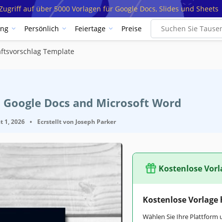
ugriff auf über 5000 Vorlagen für Google Docs, Slides und Sheets
ung
Persönlich
Feiertage
Preise
ftsvorschlag Template
t Google Docs and Microsoft Word
t 1, 2026
•
Ecrstellt von
Joseph Parker
Kostenlose Vorl
Kostenlose Vorlage
Wählen Sie Ihre Plattform 