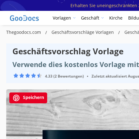
Erhalten Sie uneingeschränkten Z
Vorlagen
Geschäft
Kirche
Bild
Thegoodocs.com
Geschäftsvorschläge Vorlagen
Geschä
Geschäftsvorschlag Vorlage
Verwende dies kostenlos Vorlage mi
4.33 (2 Bewertungen)
•
Zuletzt aktualisiert
Augus
Speichern