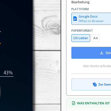
Bearbeitung
PLATTFORM
Google Docs
Öffnet im Browser
PAPIERFORMAT
US Letter
A4
Goo
Kein Konto erforde
Zur Sam
WAS ENTHALTEN IST