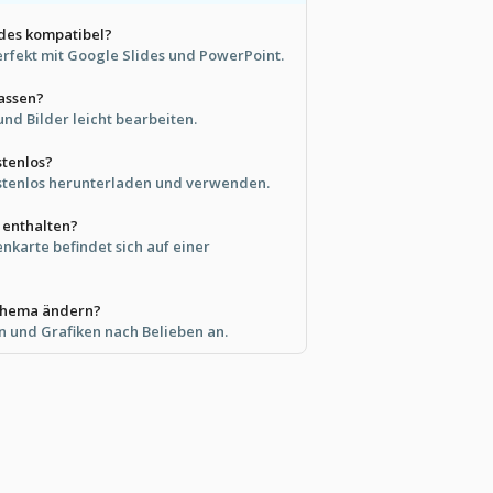
ides kompatibel?
perfekt mit Google Slides und PowerPoint.
passen?
und Bilder leicht bearbeiten.
stenlos?
ostenlos herunterladen und verwenden.
d enthalten?
enkarte befindet sich auf einer
nthema ändern?
en und Grafiken nach Belieben an.