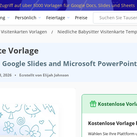
ugriff auf über 5000 Vorlagen für Google Docs, Slides und Sheets
ung
Persönlich
Feiertage
Preise
 Visitenkarten Vorlagen
Niedliche Babysitter Visitenkarte Temp
te Vorlage
 Google Slides and Microsoft PowerPoint
8, 2026
•
Ecrstellt von
Elijah Johnson
Kostenlose Vorl
Kostenlose Vorlage
Wählen Sie Ihre Plattform 