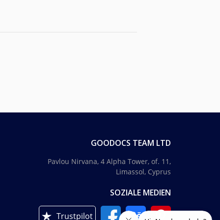
GOODOCS TEAM LTD
Pavlou Nirvana, 4 Alpha Tower, of. 11,
Limassol, Cyprus
SOZIALE MEDIEN
Trustpilot