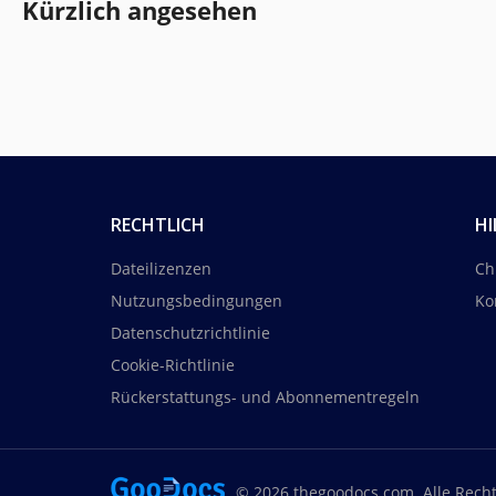
Kürzlich angesehen
RECHTLICH
HI
Dateilizenzen
Ch
Nutzungsbedingungen
Ko
Datenschutzrichtlinie
Cookie-Richtlinie
Rückerstattungs- und Abonnementregeln
© 2026 thegoodocs.com. Alle Rech