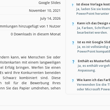
Google Slides
Ist diese Vorlage kos
Ja, laden Sie sie kost
November 10, 2021
PowerPoint herunter 
July 14, 2026
Kann ich das Design
mmlungen hinzugefügt von 1 Nutzer
Ja, Farben, Schrifta
bearbeitet werden.
0 Downloads in diesem Monat
Ist es mit Google Sl
Ja, es ist vollständi
PowerPoint kompatib
rändern kann, wie Menschen Sie oder
Enthält es Musterfol
isitenkarten mit einem langweiligen
Ja, es enthält vorge
iel Erfolg bringen. Werfen Sie einen
Anpassung.
. Es wird Ihre Konkurrenten beneiden
t Schwarz kombiniert sind. Diese
Wie kann ich das Fa
ich toll für die Bewerbung Ihres
Verwenden Sie die T
Wenn Sie das Papier umdrehen, sehen
oder Microsoft Power