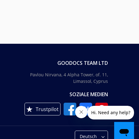
GOODOCS TEAM LTD
Pavlou Nirvana, 4 Alpha Tower, of. 11,
Limassol, Cyprus
SOZIALE MEDIEN
Trustpilot
Deutsch