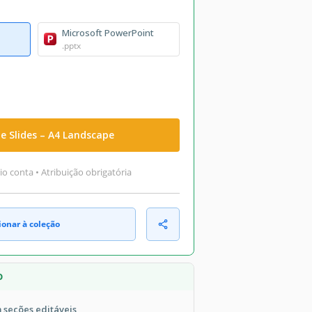
Microsoft PowerPoint
.pptx
e Slides – A4 Landscape
o conta • Atribuição obrigatória
ionar à coleção
O
 seções editáveis