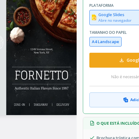
PLATAFORMA
Google Slides
Abre no navegador
TAMANHO DO PAPEL
A4 Landscape
Googl
Não é necessári
Adic
O QUE ESTÁ INCLUÍD
Brochura tríptica com