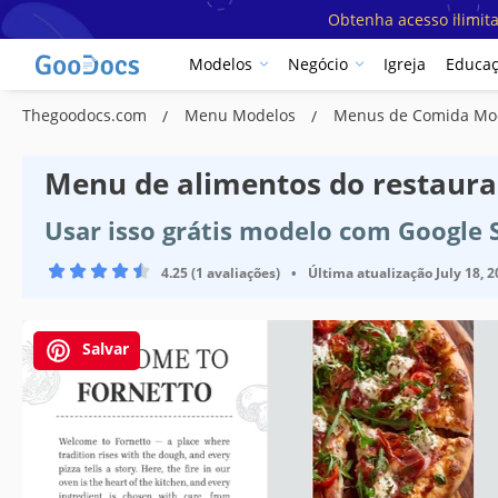
Obtenha acesso ilimit
Modelos
Negócio
Igreja
Educa
Thegoodocs.com
Menu Modelos
Menus de Comida Mo
Menu de alimentos do restaura
Usar isso grátis modelo com Google 
4.25 (1 avaliações)
•
Última atualização
July 18, 
Salvar