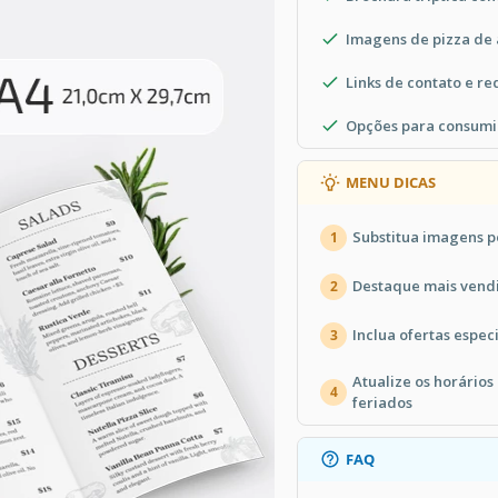
Imagens de pizza de 
Links de contato e re
Opções para consumir
MENU DICAS
Substitua imagens p
1
Destaque mais vendi
2
Inclua ofertas especi
3
Atualize os horário
4
feriados
FAQ