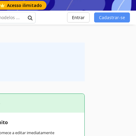
Acesso ilimitado
Entrar
Cadastrar-se
o
uito
comece a editar imediatamente