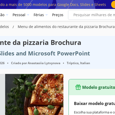
ado a mais de 5000 modelos para Google Docs, Slides e Sheets
ção
Pessoal
Férias
Preços
delos
Menu de alimentos do restaurante da pizzaria Brochura
nte da pizzaria Brochura
Slides and Microsoft PowerPoint
2026
•
Criado por
Anastasiia Lytvynova
•
Tríptico, Italian
Modelo gratuit
Baixar modelo grat
Escolha sua plataforma e 