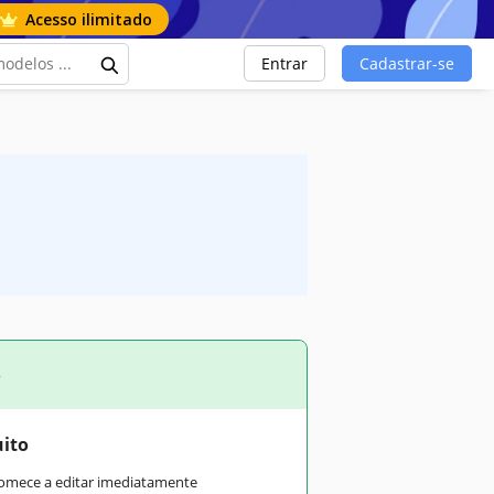
Acesso ilimitado
Entrar
Cadastrar-se
o
uito
comece a editar imediatamente