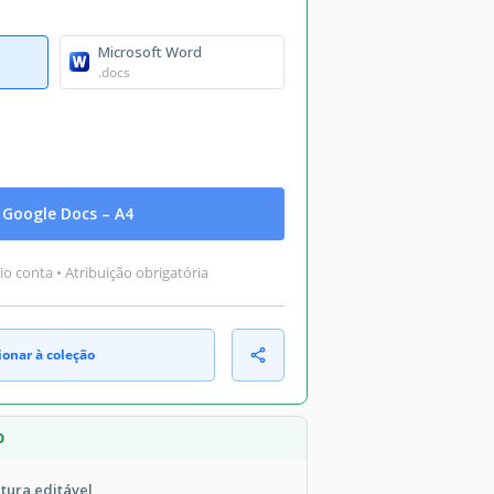
Microsoft Word
.docs
Google Docs – A4
o conta • Atribuição obrigatória
ionar à coleção
O
itura editável