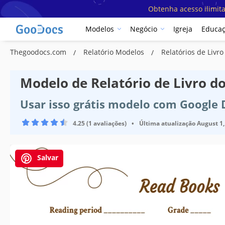
Obtenha acesso ilimit
Modelos
Negócio
Igreja
Educa
Thegoodocs.com
Relatório Modelos
Relatórios de Livr
Modelo de Relatório de Livro d
Usar isso grátis modelo com Google
4.25 (1 avaliações)
•
Última atualização
August 1,
Salvar