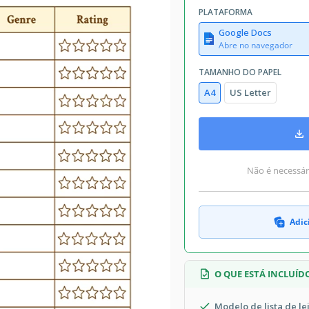
PLATAFORMA
Google Docs
Abre no navegador
TAMANHO DO PAPEL
A4
US Letter
Não é necessári
Adic
O QUE ESTÁ INCLUÍD
Modelo de lista de le