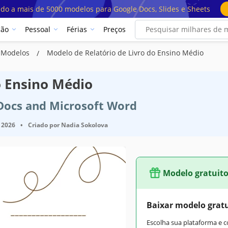
ado a mais de 5000 modelos para Google Docs, Slides e Sheets
ção
Pessoal
Férias
Preços
o Modelos
Modelo de Relatório de Livro do Ensino Médio
o Ensino Médio
 Docs and Microsoft Word
 2026
•
Criado por
Nadia Sokolova
Modelo gratuit
Baixar modelo grat
Escolha sua plataforma e 