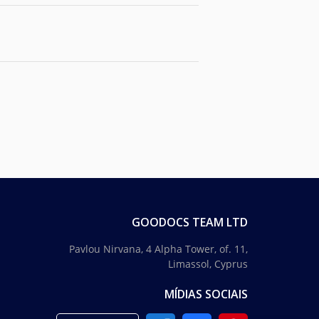
GOODOCS TEAM LTD
Pavlou Nirvana, 4 Alpha Tower, of. 11,
Limassol, Cyprus
MÍDIAS SOCIAIS