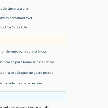
s de cinco estrelas
livros personalizável
ho A4 e Carta EUA
emanalmente para consistência.
ssificação para lembrar os favoritos.
s para se adequar ao gosto pessoal.
ísica todo mês para revisão.
atível com Google Docs e Word?