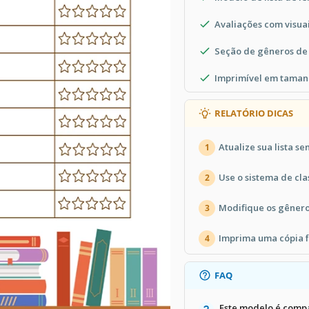
Avaliações com visuai
Seção de gêneros de 
Imprimível em taman
RELATÓRIO DICAS
Atualize sua lista s
1
Use o sistema de cla
2
Modifique os gênero
3
Imprima uma cópia f
4
FAQ
Este modelo é comp