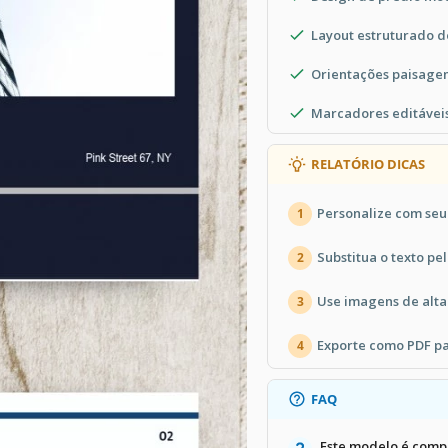
Layout estruturado d
Orientações paisagem
Marcadores editáveis
RELATÓRIO DICAS
Personalize com seu
1
Substitua o texto pe
2
Use imagens de alta
3
Exporte como PDF pa
4
FAQ
Este modelo é comp