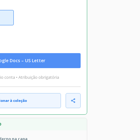
gle Docs – US Letter
o conta • Atribuição obrigatória
ionar à coleção
O
derno na capa