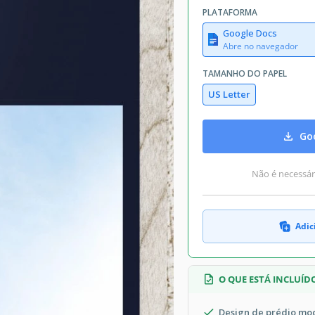
PLATAFORMA
Google Docs
Abre no navegador
TAMANHO DO PAPEL
US Letter
Goo
Não é necessári
Adic
O QUE ESTÁ INCLUÍD
Design de prédio mo