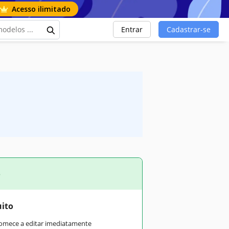
Acesso ilimitado
Entrar
Cadastrar-se
o
uito
comece a editar imediatamente