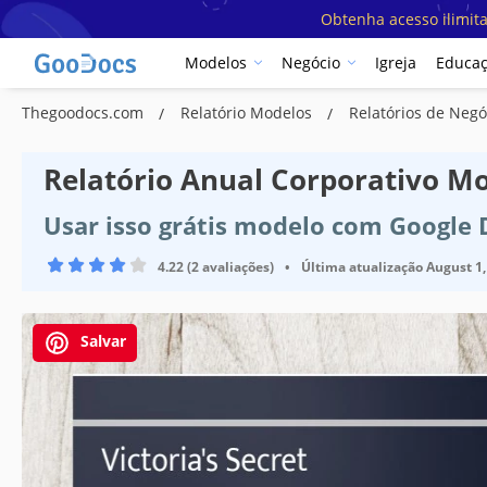
Obtenha acesso ilimit
Modelos
Negócio
Igreja
Educa
Thegoodocs.com
Relatório Modelos
Relatórios de Neg
Relatório Anual Corporativo M
Usar isso grátis modelo com Google
4.22 (2 avaliações)
•
Última atualização
August 1,
Salvar