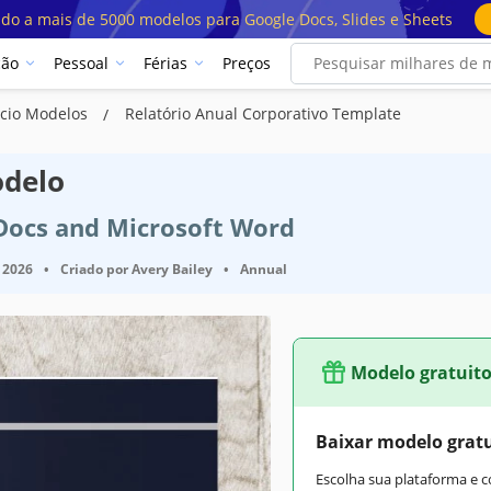
ado a mais de 5000 modelos para Google Docs, Slides e Sheets
ção
Pessoal
Férias
Preços
ócio Modelos
Relatório Anual Corporativo Template
odelo
 Docs and Microsoft Word
 2026
•
Criado por
Avery Bailey
•
Annual
Modelo gratuit
Baixar modelo grat
Escolha sua plataforma e 