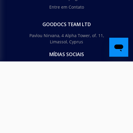
Entre em Contato
GOODOCS TEAM LTD
Pavlou Nirvana, 4 Alpha Tower, of. 11,
Limassol, Cyprus
MÍDIAS SOCIAIS
Trustpilot
© 2026 thegoodocs.com. Todos os Direitos Reservados
Português