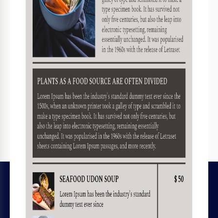
Imprima, exporte ou compartilhe
Imprima, exporte como PDF ou compartilhe instantaneamente
Modelos relacionados
Vistos recentemente
LEGAL
Licenças de Arquivo