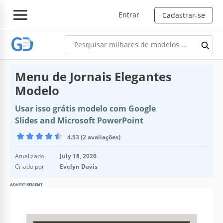
Entrar
Cadastrar-se
Menu de Jornais Elegantes
Modelo
Usar isso grátis modelo com Google
Slides and Microsoft PowerPoint
4.53 (2 avaliações)
Atualizado
July 18, 2026
Criado por
Evelyn Davis
ADVERTISEMENT
Especificações do modelo