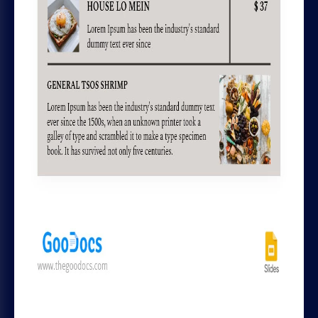
Termos e Condições
Política de Privacidade
Política de Cookies
Regras de reembolso e assinatura
AJUDA
Chrome plugin
Entre em Contato
GOODOCS TEAM LTD
Pavlou Nirvana, 4 Alpha Tower, of. 11,
Limassol, Cyprus
MÍDIAS SOCIAIS
Trustpilot