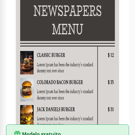
Formato
Google Slides
Criado
March 1, 2023
Última atualização
July 18, 2026
Comunidade
Adicionado às coleções por 8 Usuários
Estatísticas de uso
2 downloads este mês
Sobre este modelo
Você quer que o seu menu seja combinado com o interior
geral do restaurante e seja único e incomum? Então, o nosso
modelo de Menu de Jornais Estilizados é perfeito para você!
Temos certeza de que todos os visitantes ficarão surpresos
com o design que verão. Você pode obter uma cópia do
modelo gratuitamente. Depois disso, você pode adicionar o
menu atual aos blocos prontos e imprimir o layout!
Modelo gratuito