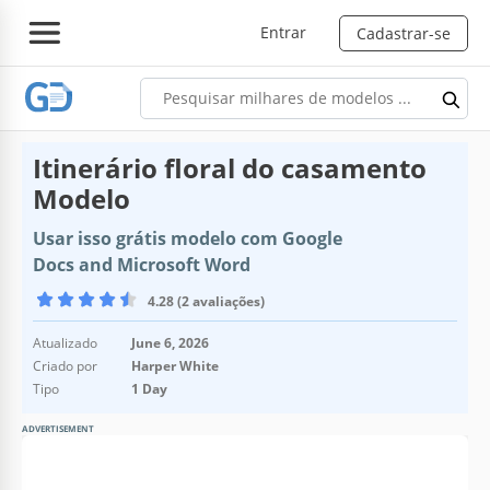
Entrar
Cadastrar-se
Itinerário floral do casamento
Modelo
Usar isso grátis modelo com Google
Docs and Microsoft Word
4.28 (2 avaliações)
Atualizado
June 6, 2026
Criado por
Harper White
Tipo
1 Day
ADVERTISEMENT