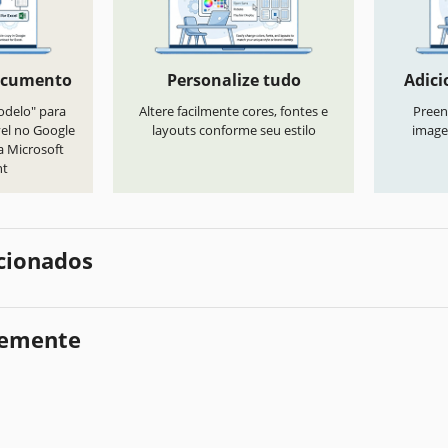
ocumento
Personalize tudo
Adici
odelo" para
Altere facilmente cores, fontes e
Preen
vel no Google
layouts conforme seu estilo
image
a Microsoft
nt
cionados
temente