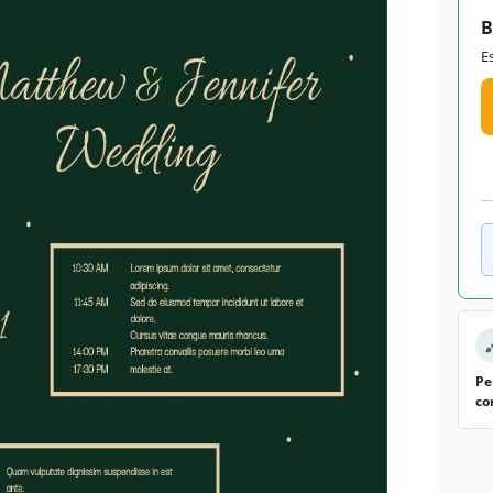
B
E
Pe
co