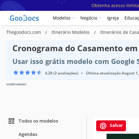
Obtenha acesso ilimit
Modelos
Negócio
Igreja
Educa
Thegoodocs.com
Itinerário Modelos
Itinerários de Ca
Cronograma do Casamento em 
Usar isso grátis modelo com Google 
4.28 (2 avaliações)
•
Última atualização
August 1,
ADVERTISEMENT
Todos os modelos
Salvar
Agendas