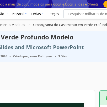
ado a mais de 5000 modelos para Google Docs, Slides e Sheets
ção
Pessoal
Férias
Preços
samento Modelos
Cronograma do Casamento em Verde Profund
Verde Profundo Modelo
Slides and Microsoft PowerPoint
 2026
•
Criado por
James Rodriguez
•
3 Dias