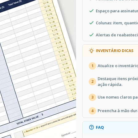
Espaço para assinatu
Colunas: item, quant
Alertas de reabastec
INVENTÁRIO DICAS
Atualize o inventár
1
Destaque itens próx
2
ação rápida.
Use nomes claros par
3
Preencha à mão duran
4
FAQ