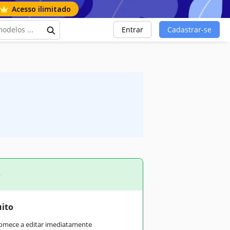
Acesso ilimitado
Entrar
Cadastrar-se
o
uito
comece a editar imediatamente