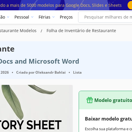
ado a mais de 5000 modelos para Google Docs, Slides e Sheets
ção
Pessoal
Férias
Preços
estaurante Modelos
Folha de Inventário de Restaurante
ante
 Docs and Microsoft Word
 2026
•
Criado por
Oleksandr Bahlai
•
Lista
Modelo gratuit
Baixar modelo grat
Escolha sua plataforma e 