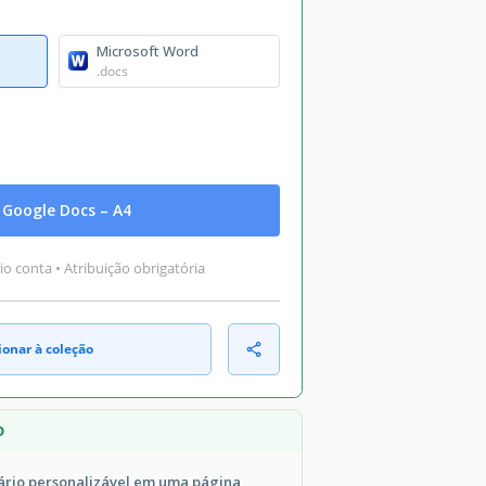
Microsoft Word
.docs
Google Docs – A4
o conta • Atribuição obrigatória
ionar à coleção
O
ário personalizável em uma página