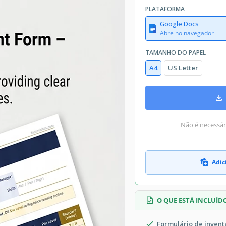
PLATAFORMA
Google Docs
Abre no navegador
TAMANHO DO PAPEL
A4
US Letter
Não é necessári
Adic
O QUE ESTÁ INCLUÍD
Formulário de invent