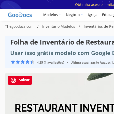
Obtenha acesso ilimit
Modelos
Negócio
Igreja
Educa
Thegoodocs.com
Inventário Modelos
Inventários de R
Folha de Inventário de Restaur
Usar isso grátis modelo com Google
4.25 (1 avaliações)
•
Última atualização
August 1,
Salvar