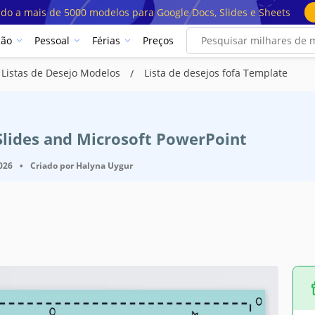
ado a mais de 5000 modelos para Google Docs, Slides e Sheets
ção
Pessoal
Férias
Preços
Listas de Desejo Modelos
Lista de desejos fofa Template
Slides and Microsoft PowerPoint
2026
•
Criado por
Halyna Uygur