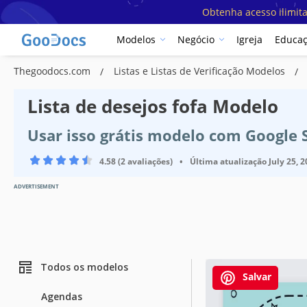
Obtenha acesso ilimit
Modelos
Negócio
Igreja
Educa
Thegoodocs.com
Listas e Listas de Verificação Modelos
Lista de desejos fofa Modelo
Usar isso grátis modelo com Google 
4.58 (2 avaliações)
•
Última atualização
July 25, 
ADVERTISEMENT
Todos os modelos
Salvar
Agendas