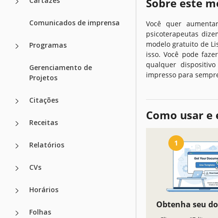
Cartazes
Sobre este m
Comunicados de imprensa
Você quer aumentar
psicoterapeutas diz
modelo gratuito de Li
Programas
isso. Você pode faz
qualquer dispositiv
Gerenciamento de
impresso para sempre
Projetos
Citações
Como usar e 
Receitas
1
Relatórios
CVs
Horários
Obtenha seu d
Folhas