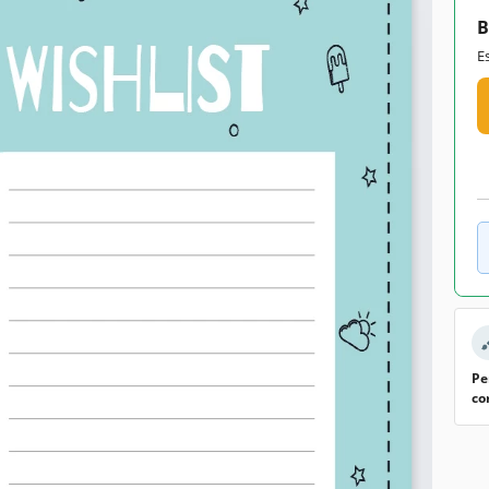
B
E
Pe
co