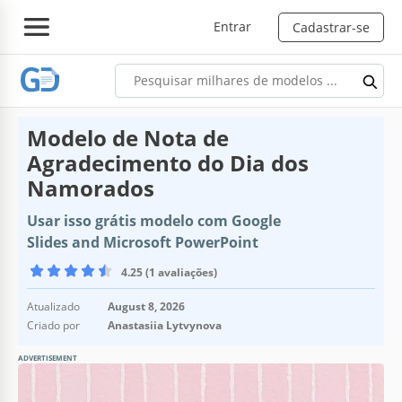
Entrar
Cadastrar-se
Modelo de Nota de
Agradecimento do Dia dos
Namorados
Usar isso grátis modelo com Google
Slides and Microsoft PowerPoint
4.25 (1 avaliações)
Atualizado
August 8, 2026
Criado por
Anastasiia Lytvynova
ADVERTISEMENT