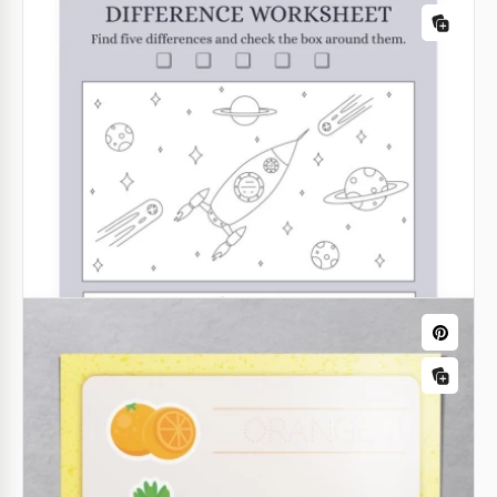
Nesta ficha, as crianças devem descobrir os
começos e finais das palavras. Selecionamos
palavras bem fáceis com apenas três letras.
Google Slides
Planilha de pais e alunos
Você quer saber do que preocupa seu filho, quais
são as fraquezas que eles sentem em si mesmos e
apenas conhecer melhor a vida pessoal deles e
construir relacionamentos de confiança?
Google Slides