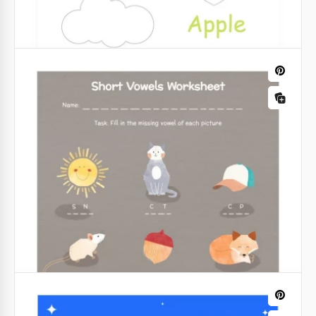
Horário de trabalho DIY
Nosso horário de trabalho DIY único é feito para
pessoas criativas que desejam aproveitar o que
estão fazendo. A mistura de cores vibrantes dentro
da moldura escura parece incrível.
Google Docs
Encontrar e colorir folha de exercícios.