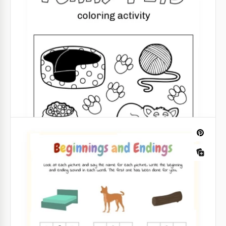
exercícios para seus filhos ou alunos, temos algo
ótimo para você. Aqui está um modelo de ficha com
letras faltando.
Google Docs
Ficha de trabalho do tempo amarelo
Com um design autêntico e único, nosso modelo de
planilha Yellow Time é uma ótima maneira de
organizar sua rotina diária.
Google Slides