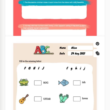
Planilha de Inventário Azul
Dê uma olhada em nossa planilha de inventário. É
bastante simples, o que significa que permitirá que
você se concentre no inventário e faça isso com
cuidado.
Google Docs