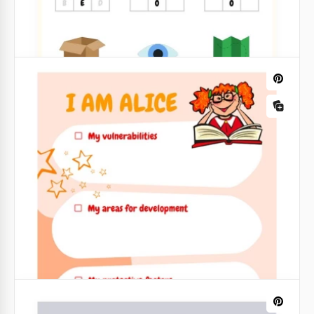
Folhas de Atividades de Colorir
Essas incríveis fichas para atividades de colorir
permitirão que suas crianças se divirtam. Muitos
objetos diferentes em uma única folha ficam bons
juntos.
Google Slides
Ficha de Inícios e Finais