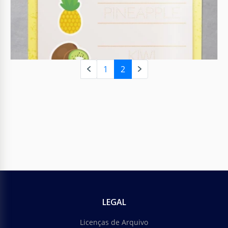
1
2
Planilha de Diferença
Tente encontrar uma diferença entre estas duas
imagens e peça aos seus alunos para fazerem o
mesmo! Nossos designers fizeram o melhor possível
para tornar esta planilha interessante.
Google Docs
LEGAL
Licenças de Arquivo