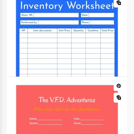
Nossos designers são verdadeiros profissionais
quando se trata de criar planilhas simples e
bonitas.
Google Docs
Planilha de Vogais Curtas Fofas
Nossa adorável folha de exercícios de vogais curtas
pode se tornar um bom entretenimento para seu
filho. Aprender e se divertir é algo que as crianças
realmente gostam.
Google Docs