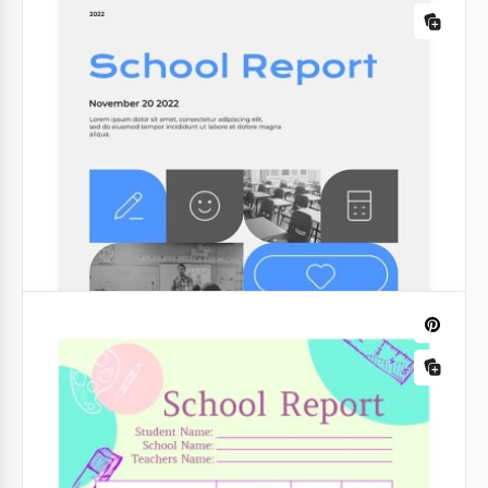
Découvrez notre modèle de rapport de laboratoire
Bright School gratuit, conçu pour faire briller vos
projets scientifiques!
Google Slides
Rapport scolaire de style moderne
Ce modèle est parfait pour créer un journal
électronique, ainsi que pour enregistrer
manuellement les notes des élèves.
Google Sheets