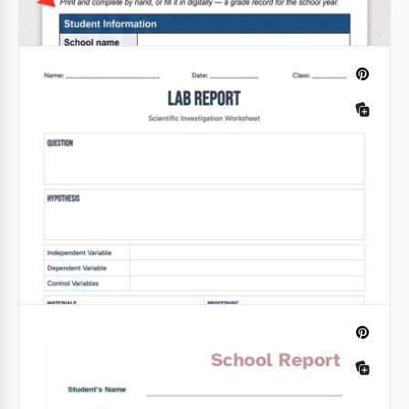
Google Docs
Rapport scolaire
Notre modèle de Rapport Scolaire tout-en-un avec
un design minimaliste simple est un outil polyvalent
pour une variété de tâches.
Google Docs