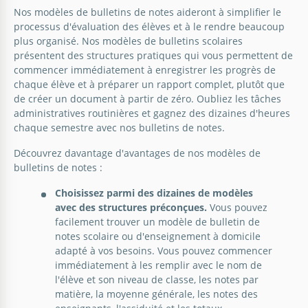
Nos modèles de bulletins de notes aideront à simplifier le
Rapport Scolaire Coloré
processus d'évaluation des élèves et à le rendre beaucoup
plus organisé. Nos modèles de bulletins scolaires
Transformez des données ennuyeuses en idées
présentent des structures pratiques qui vous permettent de
visuellement attrayantes avec notre modèle de
commencer immédiatement à enregistrer les progrès de
rapport coloré.
chaque élève et à préparer un rapport complet, plutôt que
de créer un document à partir de zéro. Oubliez les tâches
administratives routinières et gagnez des dizaines d'heures
Google Docs
chaque semestre avec nos bulletins de notes.
Découvrez davantage d'avantages de nos modèles de
bulletins de notes :
Choisissez parmi des dizaines de modèles
avec des structures préconçues.
Vous pouvez
facilement trouver un modèle de bulletin de
Rapport scolaire violet
notes scolaire ou d'enseignement à domicile
adapté à vos besoins. Vous pouvez commencer
Notre modèle de Bulletin Scolaire Violet est parfait
immédiatement à les remplir avec le nom de
pour n'importe quel étudiant.
l'élève et son niveau de classe, les notes par
matière, la moyenne générale, les notes des
Google Docs