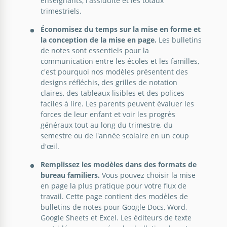
enseignants, l'assiduité et les totaux
trimestriels.
Économisez du temps sur la mise en forme et
la conception de la mise en page.
Les bulletins
de notes sont essentiels pour la
communication entre les écoles et les familles,
Rapport scolaire bleu
c'est pourquoi nos modèles présentent des
designs réfléchis, des grilles de notation
claires, des tableaux lisibles et des polices
Voulez-vous faire un rapport scolaire pour la gestion
faciles à lire. Les parents peuvent évaluer les
ou votre professeur ? Nous vous suggérons de ne
forces de leur enfant et voir les progrès
pas dépenser beaucoup de temps et d'effort pour
généraux tout au long du trimestre, du
cela.
semestre ou de l'année scolaire en un coup
d'œil.
Google Docs
Remplissez les modèles dans des formats de
bureau familiers.
Vous pouvez choisir la mise
en page la plus pratique pour votre flux de
travail. Cette page contient des modèles de
bulletins de notes pour Google Docs, Word,
Google Sheets et Excel. Les éditeurs de texte