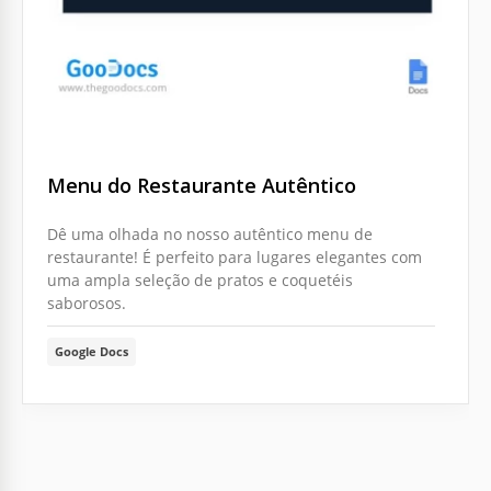
Menu do Restaurante Autêntico
Dê uma olhada no nosso autêntico menu de
restaurante! É perfeito para lugares elegantes com
uma ampla seleção de pratos e coquetéis
saborosos.
Google Docs