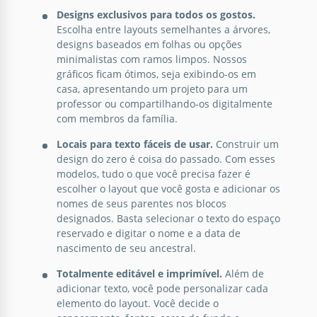
Designs exclusivos para todos os gostos.
Escolha entre layouts semelhantes a árvores,
designs baseados em folhas ou opções
minimalistas com ramos limpos. Nossos
gráficos ficam ótimos, seja exibindo-os em
casa, apresentando um projeto para um
professor ou compartilhando-os digitalmente
com membros da família.
Gráfico Simples de Árvore Genealógica
Locais para texto fáceis de usar.
Construir um
design do zero é coisa do passado. Com esses
modelos, tudo o que você precisa fazer é
Google Slides
escolher o layout que você gosta e adicionar os
Quadro de Árvore Genealógica de Fãs 6
nomes de seus parentes nos blocos
Geração Modelo
designados. Basta selecionar o texto do espaço
reservado e digitar o nome e a data de
nascimento de seu ancestral.
Google Slides
Totalmente editável e imprimível.
Além de
adicionar texto, você pode personalizar cada
elemento do layout. Você decide o