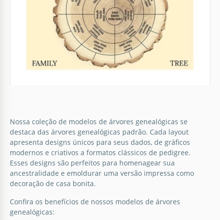
Nossa coleção de modelos de árvores genealógicas se
destaca das árvores genealógicas padrão. Cada layout
apresenta designs únicos para seus dados, de gráficos
Árvore Genealógica da Família Ochre
modernos e criativos a formatos clássicos de pedigree.
Chart.
Esses designs são perfeitos para homenagear sua
ancestralidade e emoldurar uma versão impressa como
Se os modelos simples de árvores genealógicas não
decoração de casa bonita.
são para você, dê uma olhada neste.
Confira os benefícios de nossos modelos de árvores
genealógicas:
Google Slides