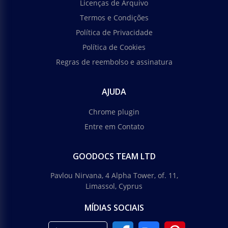
Licenças de Arquivo
Termos e Condições
Política de Privacidade
Política de Cookies
Regras de reembolso e assinatura
Brochura da Empresa Bi-Fold
AJUDA
Sua empresa está envolvida na venda de móveis
artesanais ou entregas por atacado?
Chrome plugin
Google Slides
Entre em Contato
GOODOCS TEAM LTD
Pavlou Nirvana, 4 Alpha Tower, of. 11,
Limassol, Cyprus
MÍDIAS SOCIAIS