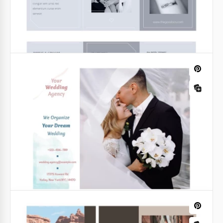
Google Slides
Folheto do Sindicato Profissional
Folheto dobrável Yemen Gray
Defenda os direitos dos trabalhadores e promova
Você promove seus passeios ao Iêmen? Ou apenas
seu sindicato de trabalhadores com o Modelo de
deseja compartilhar informações sobre os locais e
Folheto do Sindicato Trabalhista Azul.
pontos turísticos mais interessantes com os
turistas?
Google Slides
Google Docs