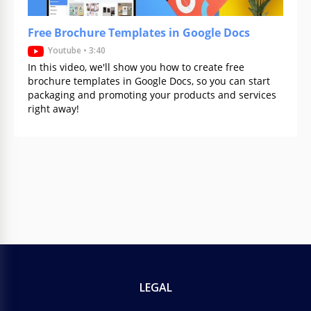
Google Docs
Free Brochure Templates in Google Docs
Youtube • 3:40
Brochura do Restaurante Preto
In this video, we'll show you how to create free
brochure templates in Google Docs, so you can start
Diga a todos sobre as características do seu
packaging and promoting your products and services
restaurante com estilo. Use o modelo de folheto de
right away!
restaurante preto pronto e original.
Google Slides
LEGAL