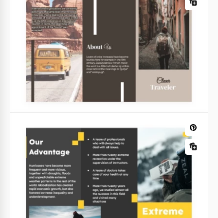
Brochura de casamento de três dobras
Esteja você se preparando para um casamento,
promovendo seus serviços de casamento, então
nosso livre Folheto de Casamento Minimalista Cinza
com designs e imagens prontas é perfeito para
você.
Google Slides
Folleto de Casamentos Leve
Você convida todos para o seu casamento, ou
oferece serviços de aluguel ou venda de fantasias?