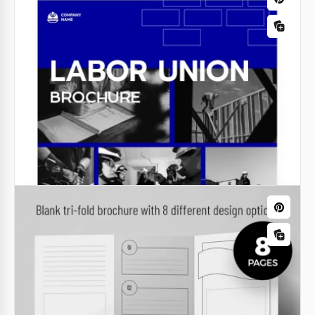
Folheto de Viagem Ilustrado
Você quer divulgar seu parque, área de lazer, bar ou
agência de viagens? Este design de folhetos de
viagem bonito, versátil e adaptável vai te ajudar a
fazer o trabalho.
Google Slides
Folheto Tríptico da Igreja Modesta
Dê um passo para o reino da elegância e solenidade
com nosso modelo de folheto Igreja Dark para o