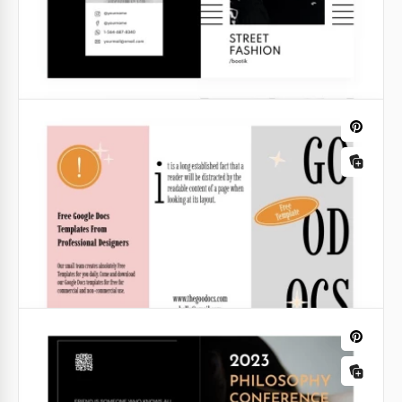
Folheto de Viagem Modesto
Apresentamos nosso modelo de Folheto de Viagem
Verde Abstrato, onde os tons vibrantes da natureza
ganham vida em uma mescla fascinante de arte e
desejo de viajar.
Google Docs
Folheto Médico Perfeito