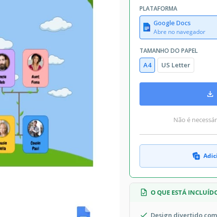
PLATAFORMA
Google Docs
Abre no navegador
TAMANHO DO PAPEL
A4
US Letter
Não é necessári
Adic
O QUE ESTÁ INCLUÍD
Design divertido com