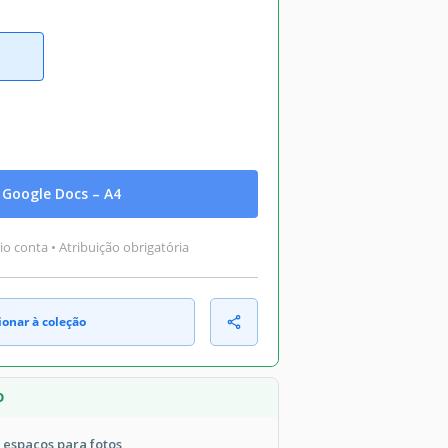
Google Docs – A4
o conta • Atribuição obrigatória
ionar à coleção
O
 espaços para fotos