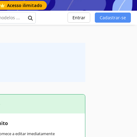
Acesso ilimitado
Entrar
Cadastrar-se
o
uito
comece a editar imediatamente