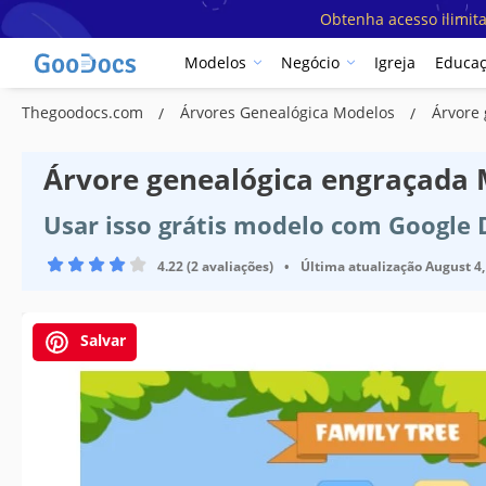
Obtenha acesso ilimit
Modelos
Negócio
Igreja
Educa
Thegoodocs.com
Árvores Genealógica Modelos
Árvore
Árvore genealógica engraçada
Usar isso grátis modelo com Google
4.22 (2 avaliações)
•
Última atualização
August 4,
Salvar