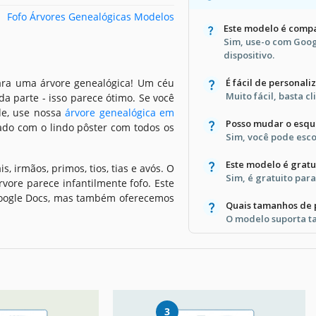
Fofo Árvores Genealógicas Modelos
Este modelo é compa
Sim, use-o com Goog
dispositivo.
ara uma árvore genealógica! Um céu
É fácil de personali
Muito fácil, basta c
a parte - isso parece ótimo. Se você
de, use nossa
árvore genealógica em
Posso mudar o esqu
nado com o lindo pôster com todos os
Sim, você pode esco
Este modelo é gratu
 irmãos, primos, tios, tias e avós. O
Sim, é gratuito para
ore parece infantilmente fofo. Este
Google Docs, mas também oferecemos
Quais tamanhos de 
O modelo suporta ta
3