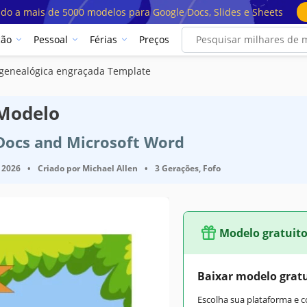
ado a mais de 5000 modelos para Google Docs, Slides e Sheets
ção
Pessoal
Férias
Preços
 genealógica engraçada Template
 Modelo
 Docs and Microsoft Word
 2026
•
Criado por
Michael Allen
•
3 Gerações, Fofo
Modelo gratuit
Baixar modelo grat
Escolha sua plataforma e 