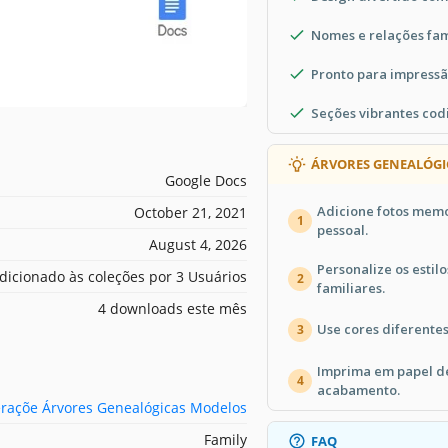
Nomes e relações fam
Pronto para impressã
Seções vibrantes cod
ÁRVORES GENEALÓGI
Google Docs
Adicione fotos mem
October 21, 2021
1
pessoal.
August 4, 2026
Personalize os estil
dicionado às coleções por 3 Usuários
2
familiares.
4 downloads este mês
Use cores diferente
3
Imprima em papel d
4
acabamento.
eraçõe Árvores Genealógicas Modelos
Family
FAQ