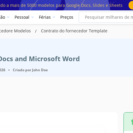
ado a mais de 5000 modelos para Google Docs, Slides e Sheets
ção
Pessoal
Férias
Preços
ecedore Modelos
Contrato do fornecedor Template
 Docs and Microsoft Word
2026
•
Criado por
John Doe