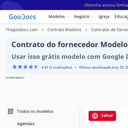
Obtenha acesso ilimit
Modelos
Negócio
Igreja
Educa
Thegoodocs.com
Contrato Modelos
Contratos de forn
Contrato do fornecedor Modelo
Usar isso grátis modelo com Google
4.33 (2 avaliações)
•
Última atualização
July 25, 
ADVERTISEMENT
Todos os modelos
Salvar
Agendas