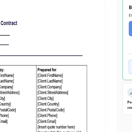
B
E
Pe
co