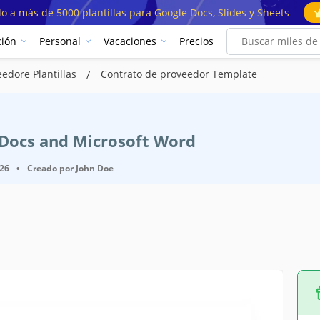
o a más de 5000 plantillas para Google Docs, Slides y Sheets
ión
Personal
Vacaciones
Precios
edore Plantillas
Contrato de proveedor Template
a
e Docs and Microsoft Word
026
•
Creado por
John Doe