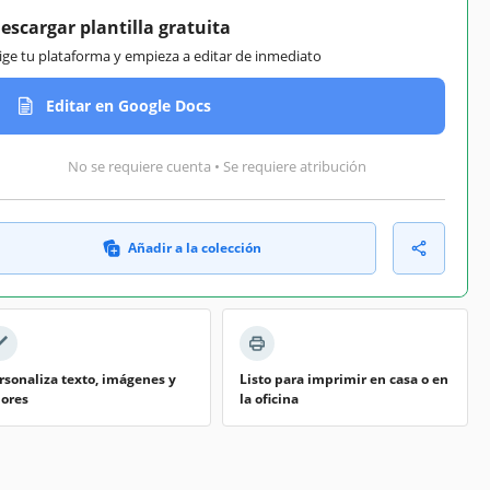
escargar plantilla gratuita
lige tu plataforma y empieza a editar de inmediato
Editar en Google Docs
No se requiere cuenta • Se requiere atribución
Añadir a la colección
rsonaliza texto, imágenes y
Listo para imprimir en casa o en
lores
la oficina