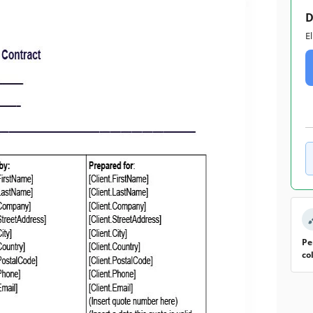
D
E
Pe
co