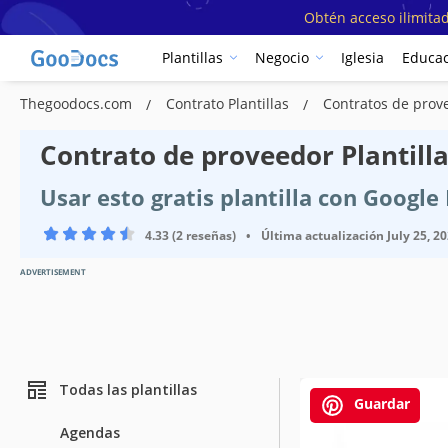
Obtén acceso ilimitad
Plantillas
Negocio
Iglesia
Educac
Thegoodocs.com
Contrato Plantillas
Contratos de prove
Contrato de proveedor Plantill
Usar esto gratis plantilla con Googl
4.33 (2 reseñas)
•
Última actualización
July 25, 2
ADVERTISEMENT
Todas las plantillas
Guardar
Agendas