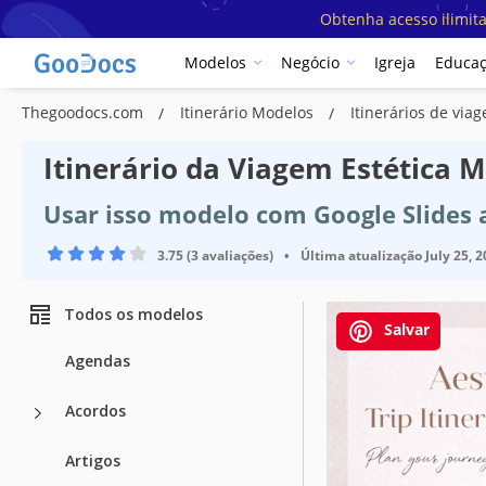
Obtenha acesso ilimit
Modelos
Negócio
Igreja
Educa
Thegoodocs.com
Itinerário Modelos
Itinerários de vi
Itinerário da Viagem Estética 
Usar isso modelo com Google Slides
3.75 (3 avaliações)
•
Última atualização
July 25, 
Todos os modelos
Salvar
Agendas
Acordos
Artigos