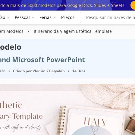
ado a mais de 5000 modelos para Google Docs, Slides e Sheets
ção
Pessoal
Férias
Preços
agem Modelos
Itinerário da Viagem Estética Template
Modelo
 and Microsoft PowerPoint
2026
•
Criado por
Vladimir Belyakin
•
14 Dias