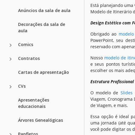
Está planejando uma v
Anúncios da sala de aula
Modelo de Itinerário d
Design Estético com F
Decorações da sala de
aula
Obrigado ao
modelo 
PowerPoint, seu dest
Comics
reservado com apenas
Nosso
modelo de itin
Contratos
e seus pontos turíst
escolher os mais ade
Cartas de apresentação
Estrutura Profissiona
CVs
O modelo de
Slides
Viagem, Cronograma D
Apresentações
de Viagem, e mais.
educacionais
Essa opção é ideal p
Árvores Genealógicas
uma jornada (até quat
você pode digitar os 
Panfletos