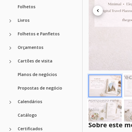
Folhetos
Especificaçõ
Livros
Formato
Criado
Folhetos e Panfletos
Última atualização
Orçamentos
Comunidade
Cartões de visita
Estatísticas de uso
Planos de negócios
Principais r
Propostas de negócio
Duração
Adequado Para
Calendários
Estilo
Catálogo
Sobre este m
Certificados