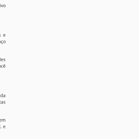
ivo
s e
aço
des
ocê
 da
tas
 em
, e