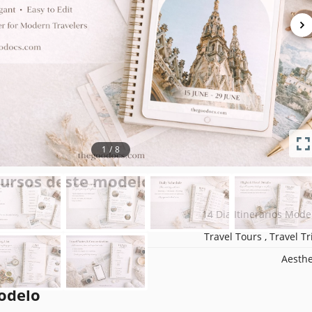
es do modelo
Google Sli
November 14, 2
July 25, 2
Adicionado às coleções por 29 Usuár
3 downloads este 
1
/
8
ecursos deste modelo
14 Dia Itinerários Mode
Travel Tours , Travel Tr
Aesthe
odelo