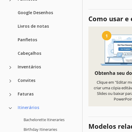
Google Desenhos
Como usar e 
Livros de notas
1
Panfletos
Cabeçalhos
Inventários
Obtenha seu d
Convites
Clique em "Editar m
criar uma cópia editá
Slides ou baixar par
Faturas
PowerPoi
Itinerários
Bachelorette Itineraries
Modelos rela
Birthday Itineraries