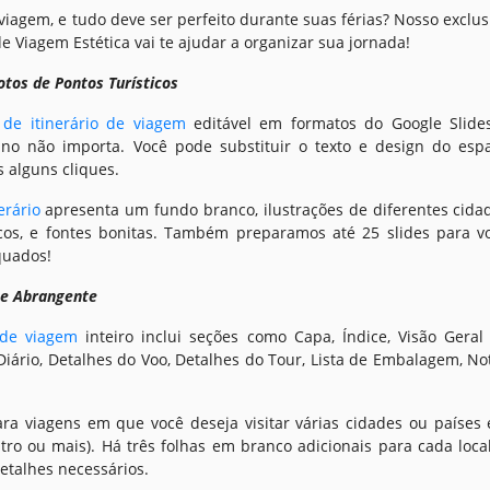
iagem, e tudo deve ser perfeito durante suas férias? Nosso exclus
e Viagem Estética vai te ajudar a organizar sua jornada!
otos de Pontos Turísticos
de itinerário de viagem
editável em formatos do Google Slide
ino não importa. Você pode substituir o texto e design do esp
 alguns cliques.
erário
apresenta um fundo branco, ilustrações de diferentes cida
icos, e fontes bonitas. Também preparamos até 25 slides para v
quados!
l e Abrangente
 de viagem
inteiro inclui seções como Capa, Índice, Visão Geral
iário, Detalhes do Voo, Detalhes do Tour, Lista de Embalagem, No
ara viagens em que você deseja visitar várias cidades ou países
ro ou mais). Há três folhas em branco adicionais para cada local
detalhes necessários.