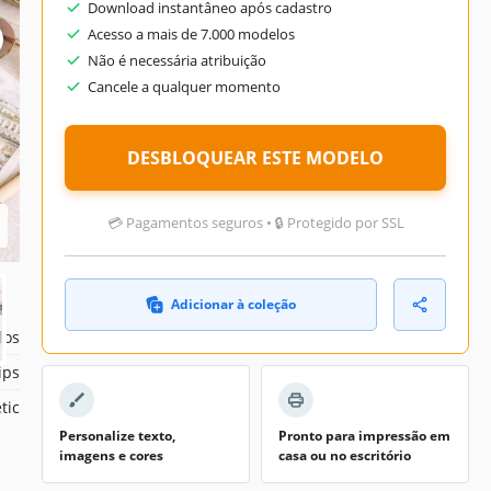
Download instantâneo após cadastro
Acesso a mais de 7.000 modelos
Não é necessária atribuição
Cancele a qualquer momento
des
024
DESBLOQUEAR ESTE MODELO
026
ios
💳 Pagamentos seguros • 🔒 Protegido por SSL
mês
Adicionar à coleção
los
ips
tic
Personalize texto,
Pronto para impressão em
imagens e cores
casa ou no escritório