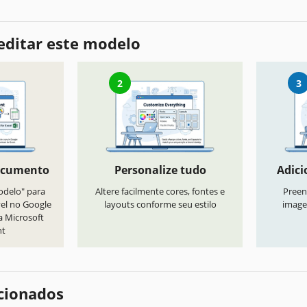
editar este modelo
2
3
ocumento
Personalize tudo
Adici
odelo" para
Altere facilmente cores, fontes e
Preen
vel no Google
layouts conforme seu estilo
image
a Microsoft
nt
cionados