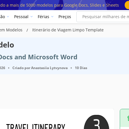
ado a mais de 5000 modelos para Google Docs, Slides e Sheets
ção
Pessoal
Férias
Preços
agem Modelos
Itinerário de Viagem Limpo Template
delo
 Docs and Microsoft Word
2026
•
Criado por
Anastasiia Lytvynova
•
10 Dias