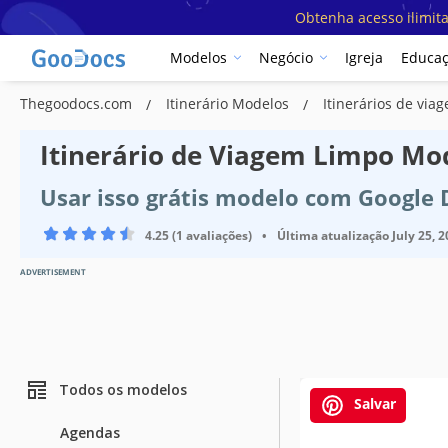
Obtenha acesso ilimit
Modelos
Negócio
Igreja
Educa
Thegoodocs.com
Itinerário Modelos
Itinerários de vi
Itinerário de Viagem Limpo Mo
Usar isso grátis modelo com Google
4.25 (1 avaliações)
•
Última atualização
July 25, 
ADVERTISEMENT
Todos os modelos
Salvar
Agendas