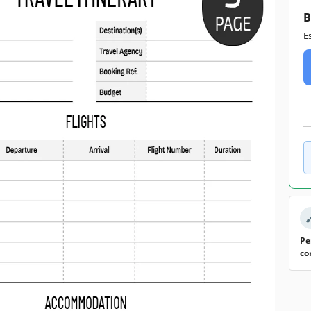
B
E
Pe
co