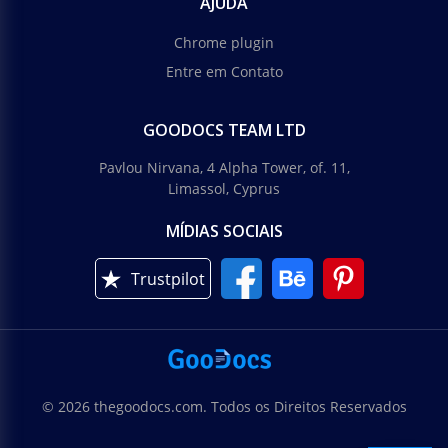
AJUDA
Chrome plugin
Entre em Contato
GOODOCS TEAM LTD
Menus de Comida
Pavlou Nirvana, 4 Alpha Tower, of. 11,
Limassol, Cyprus
Menu de verão
MÍDIAS SOCIAIS
Nosso suculento Cardápio de Verão é exatamente o
Trustpilot
que você precisa para atrair mais clientes para seu
restaurante ou café.
© 2026 thegoodocs.com. Todos os Direitos Reservados