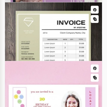
Cartazes
Pôster da Oktoberfest
Você está preparado para o próximo festival? Confira
este modelo gratuito de pôster de Oktoberfest em
cores vivas. Ele chama a atenção dos clientes nos
primeiros segundos.
Panfletos
Folheto de moda
Você já viu um modelo de flyer de moda grátis tão
estiloso? O design é feito em lavanda e branco,
então o template parece fofo e delicado.