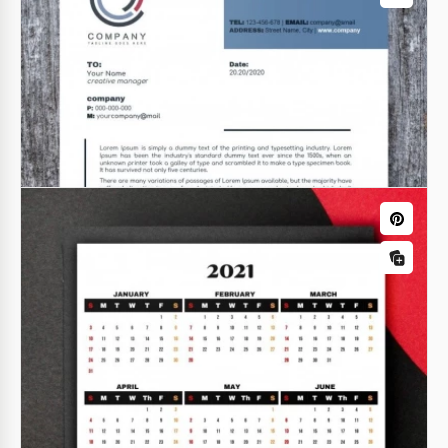
aniversário mais doce que você já viu. A cor rosa
claro dá um aspecto muito fofo e dá ao convite um
ar feminino, não é mesmo?
Cartões de visita para o Negócio Imobiliário
Cartão de Visitas de Negócios
Imobiliários Sombrio
Se você deseja promover seus serviços imobiliários,
temos um Cartão de Visita de Imóveis perfeito. Seu
design é extremamente minimalista e elegante.
Papel Timbrado