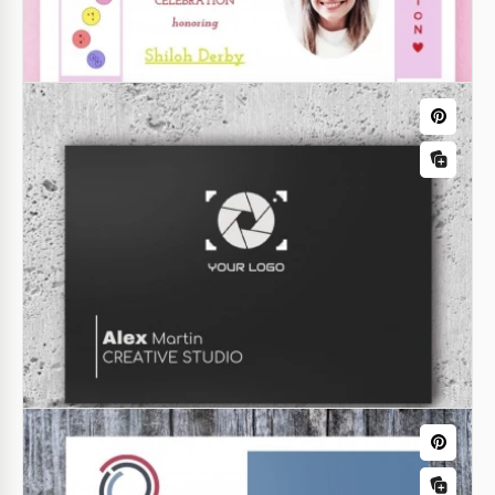
Faturas
Fatura da Empresa Bem-Projetada
Need a well-designed company invoice? We are
happy to help with that. Here you will find a
template of invoice that has a strict business style.
Convites de Aniversário
Convite de Aniversário
Este é, sem dúvida, o modelo de convite de