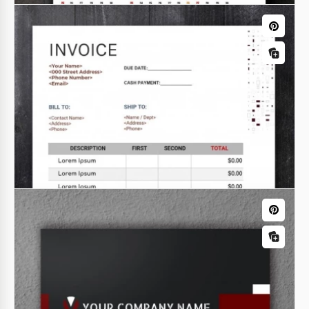
Papel Timbrado da Empresa
Experimente um novo Cabeçalho de Carta de
Negócios! Se você precisar escrever algo formal,
nada pode ser melhor. Você coloca um carimbo e
assinatura bonitos, e mostra a eles como é feito.
Calendários
Calendário Anual de 2021
Tens um Calendário em casa? Se não, usa o nosso
modelo e cria um novo com o nosso produto. Cada
mês é especial, se tens planos. Espero que 2021 seja
o melhor ano da tua vida.