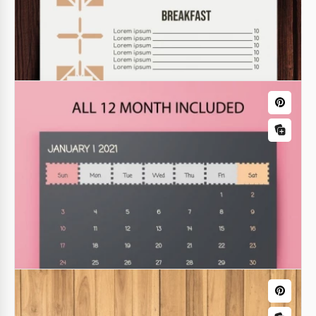
Cartão de Visita Moderno
Se você deseja promover sua marca, use nosso
modelo de cartão de visita de negócios moderno do
Calendários
Google Docs. É super elegante e sofisticado.
Calendário de Parede Anual de 2021
Este é o momento perfeito para pensar no seu
Calendário de Parede Anual 2021. Temos uma ideia
bastante criativa para o seu design.