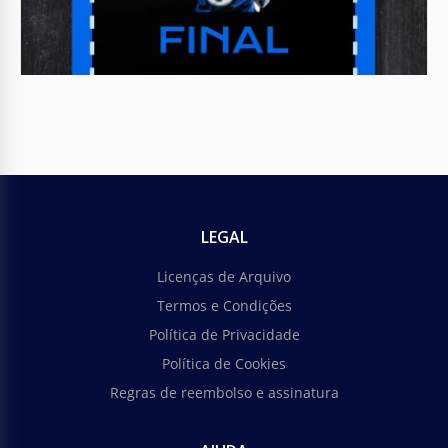
Calendários
Carregar mais
2021 Grande Calendário Imprimível
Procurando por um ótimo Calendário Imprimível
2021? Parabéns, você finalmente encontrou uma
opção perfeita! Nosso modelo do google docs parece
incrivelmente elegante.
LEGAL
Folhetos de Futebol
Licenças de Arquivo
Termos e Condições
Política de Privacidade
Folheto de Futebol
Política de Cookies
Ei, você vai jogar futebol e quer que as pessoas
Regras de reembolso e assinatura
assistam? Organizando um evento legal? Esperando
um grande número de visitantes?