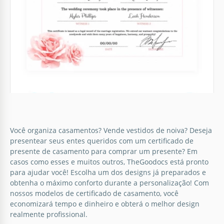
Delicado
Você gostaria de escolher o design do seu
certificado de casamento você mesmo? Nós iremos
ajudar você a obter o melhor design!
Google Slides
Você organiza casamentos? Vende vestidos de noiva? Deseja
presentear seus entes queridos com um certificado de
Certificado de Casamento Floral Rosa
presente de casamento para comprar um presente? Em
casos como esses e muitos outros, TheGoodocs está pronto
A elegância se entrelaça com a natureza em nosso
para ajudar você! Escolha um dos designs já preparados e
modelo de Certificado de Casamento Floral.
obtenha o máximo conforto durante a personalização! Com
Elaborado com desenhos botânicos intrincados, este
nossos modelos de certificado de casamento, você
certificado transmite a beleza atemporal das flores.
economizará tempo e dinheiro e obterá o melhor design
realmente profissional.