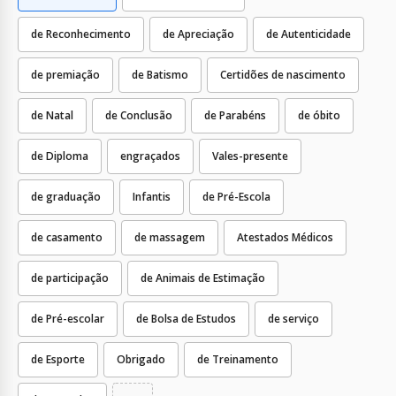
de Reconhecimento
de Apreciação
de Autenticidade
de premiação
de Batismo
Certidões de nascimento
de Natal
de Conclusão
de Parabéns
de óbito
de Diploma
engraçados
Vales-presente
de graduação
Infantis
de Pré-Escola
de casamento
de massagem
Atestados Médicos
de participação
de Animais de Estimação
de Pré-escolar
de Bolsa de Estudos
de serviço
de Esporte
Obrigado
de Treinamento