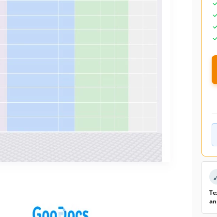
Te
an