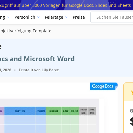
ugriff auf über 5000 Vorlagen für Google Docs, Slides und Sheets
ung
Persönlich
Feiertage
Preise
rojektverfolgung Template
e
ocs and Microsoft Word
1, 2026
•
Ecrstellt von
Lily Perez
G