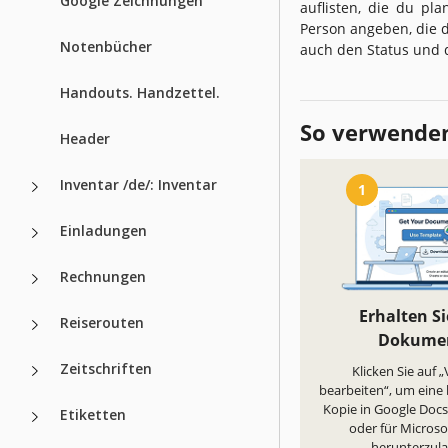
Google Zeichnungen
auflisten, die du pl
Person angeben, die d
Notenbücher
auch den Status und d
Handouts. Handzettel.
So verwenden
Header
Inventar /de/: Inventar
1
Einladungen
Rechnungen
Erhalten Si
Reiserouten
Dokume
Zeitschriften
Klicken Sie auf 
bearbeiten“, um eine
Kopie in Google Docs 
Etiketten
oder für Micros
herunterzul