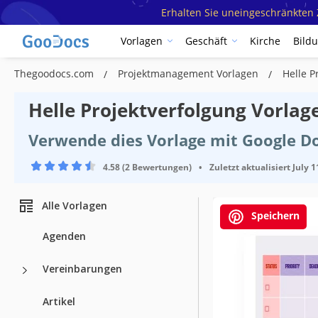
Erhalten Sie uneingeschränkten Z
Vorlagen
Geschäft
Kirche
Bild
Thegoodocs.com
Projektmanagement Vorlagen
Helle P
Helle Projektverfolgung Vorlag
Verwende dies Vorlage mit Google D
4.58 (2 Bewertungen)
•
Zuletzt aktualisiert
July 1
Alle Vorlagen
Speichern
Agenden
Vereinbarungen
Artikel