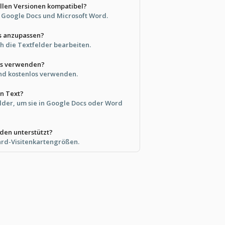
 allen Versionen kompatibel?
in Google Docs und Microsoft Word.
es anzupassen?
ch die Textfelder bearbeiten.
los verwenden?
und kostenlos verwenden.
en Text?
elder, um sie in Google Docs oder Word
en unterstützt?
ard-Visitenkartengrößen.