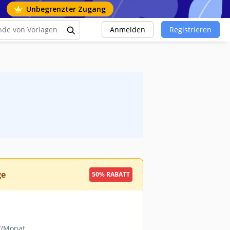
Unbegrenzter Zugang
Anmelden
Registrieren
ge
50% RABATT
9
/Monat