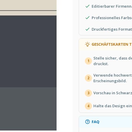
Editierbarer Firmenn
Professionelles Far
Druckfertiges Forma
GESCHÄFTSKARTEN T
Stelle sicher, dass 
1
druckst.
Verwende hochwertig
2
Erscheinungsbild.
Vorschau in Schwarz
3
Halte das Design ein
4
FAQ