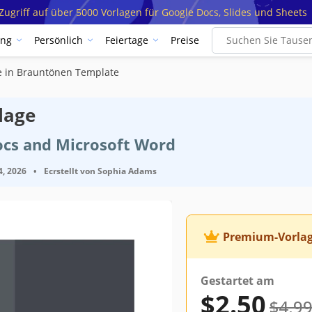
ugriff auf über 5000 Vorlagen für Google Docs, Slides und Sheets
ung
Persönlich
Feiertage
Preise
te in Brauntönen Template
lage
ocs and Microsoft Word
4, 2026
•
Ecrstellt von
Sophia Adams
Premium-Vorla
Gestartet am
$2.50
$4.9