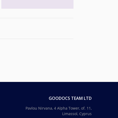
GOODOCS TEAM LTD
Pavlou Nirvana, 4 Alpha Tower, of. 11,
Limassol, Cyprus