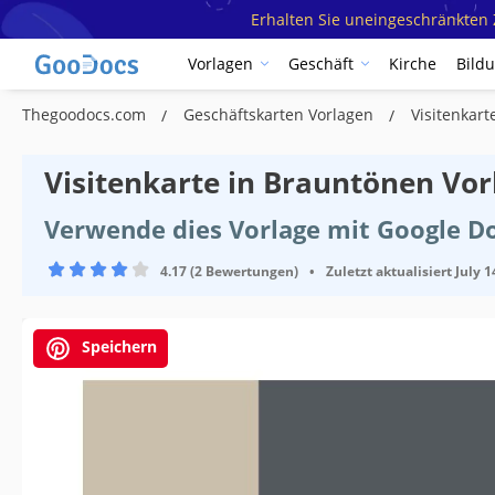
Erhalten Sie uneingeschränkten Z
Vorlagen
Geschäft
Kirche
Bild
Thegoodocs.com
Geschäftskarten Vorlagen
Visitenkar
Visitenkarte in Brauntönen Vor
Verwende dies Vorlage mit Google D
4.17 (2 Bewertungen)
•
Zuletzt aktualisiert
July 1
Speichern