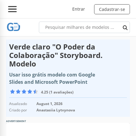
Entrar
Cadastrar-se
Verde claro "O Poder da
Colaboração" Storyboard.
Modelo
Usar isso grátis modelo com Google
Slides and Microsoft PowerPoint
4.25 (1 avaliações)
Atualizado
August 1, 2026
Criado por
Anastasiia Lytvynova
ADVERTISEMENT