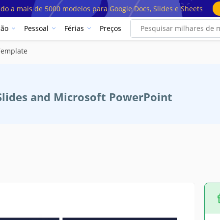
ado a mais de 5000 modelos para Google Docs, Slides e Sheets
ção
Pessoal
Férias
Preços
Template
Slides and Microsoft PowerPoint