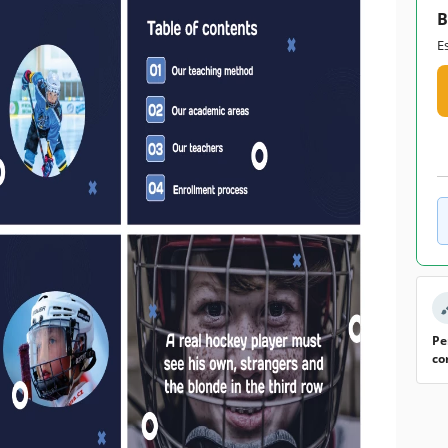
B
E
Pe
co